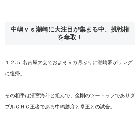
中嶋ｖｓ潮崎に大注目が集まる中、挑戦権
を奪取！
１２.５ 名古屋大会でおよそ９カ月ぶりに潮崎豪がリング
に復帰。
その相手は清宮海斗と組んで、金剛のツートップでありダ
ブルＧＨＣ王者である中嶋勝彦と拳王との試合。