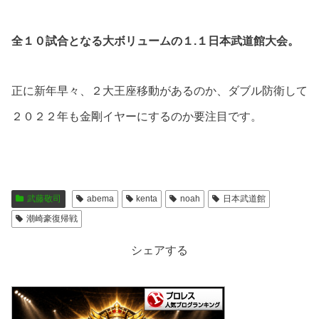
全１０試合となる大ボリュームの１.１日本武道館大会。
正に新年早々、２大王座移動があるのか、ダブル防衛して
２０２２年も金剛イヤーにするのか要注目です。
武藤敬司
abema
kenta
noah
日本武道館
潮崎豪復帰戦
シェアする