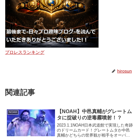
プロレスランキング
hirosun
関連記事
【NOAH】中邑真輔がグレートム
NOAH
タに掟破りの逆毒霧噴射！？
2023.1.1NOAH日本武道館で実現した奇跡
のドリームカード！グレートムタか中邑
真輔かどちらの世界観が相手をオーバー