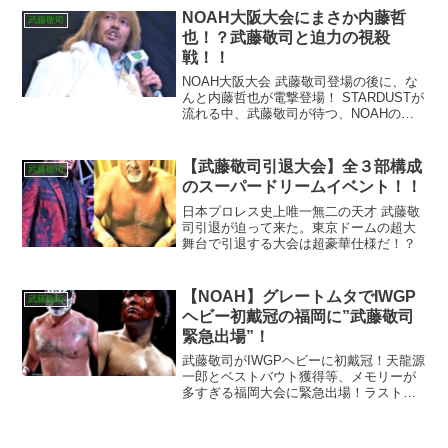
NOAH大阪大会にまさか内藤哲
武藤敬司
也！？武藤敬司と迫力の視殺
戦！！
NOAH大阪大会 武藤敬司登場の後に、な
んと内藤哲也が電撃登場！ STARDUSTが
流れる中、武藤敬司が待つ、NOAHのど
真ん中へ制御不能に突き進む！
【武藤敬司引退大会】全３部構成
武藤敬司
のスーパードリームイベント！！
日本プロレス史上唯一無二の天才 武藤敬
司引退が迫って来た。東京ドームの超大
舞台で引退する大会は超豪華仕様だ！？
【NOAH】グレートムタでIWGP
武藤敬司
ヘビー初戴冠の福岡に”武藤敬司
緊急出場”！
武藤敬司がIWGPヘビーに初戴冠！天龍源
一郎とベストバウト獲得等、メモリーが
多すぎる福岡大会に緊急出場！ラスト福
岡では何を見せてくれるのか！？