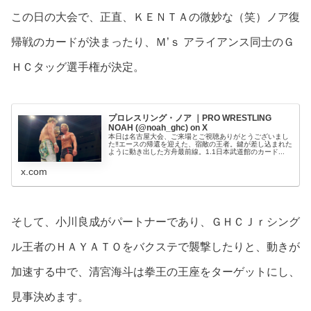
この日の大会で、正直、ＫＥＮＴＡの微妙な（笑）ノア復
帰戦のカードが決まったり、Ｍ’ｓ アライアンス同士のＧ
ＨＣタッグ選手権が決定。
プロレスリング・ノア ｜PRO WRESTLING
NOAH (@noah_ghc) on X
本日は名古屋大会、ご来場とご視聴ありがとうございまし
た‼️エースの帰還を迎えた、宿敵の王者。鍵が差し込まれた
ように動き出した方舟最前線。1.1日本武道館のカード...
x.com
そして、小川良成がパートナーであり、ＧＨＣＪｒシング
ル王者のＨＡＹＡＴＯをバクステで襲撃したりと、動きが
加速する中で、清宮海斗は拳王の王座をターゲットにし、
見事決めます。