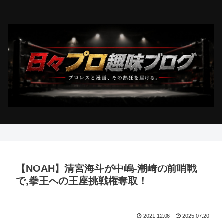
【NOAH】清宮海斗が中嶋-潮崎の前哨戦
で,拳王への王座挑戦権奪取！
2021.12.06
2025.07.20