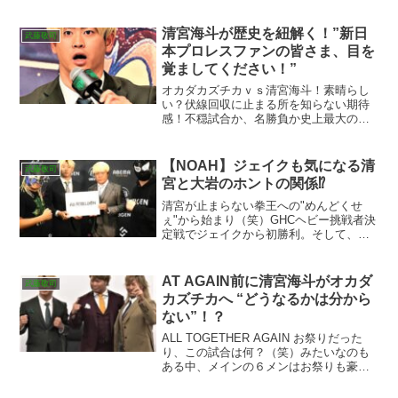
するのか！？
清宮海斗が歴史を紐解く！”新日
武藤敬司
本プロレスファンの皆さま、目を
覚ましてください！”
オカダカズチカｖｓ清宮海斗！素晴らし
い？伏線回収に止まる所を知らない期待
感！不穏試合か、名勝負か史上最大の夜
に答えが出る！？
【NOAH】ジェイクも気になる清
武藤敬司
宮と大岩のホントの関係⁉
清宮が止まらない拳王への"めんどくせ
ぇ"から始まり（笑）GHCヘビー挑戦者決
定戦でジェイクから初勝利。そして、両
国ビッグマッチのGHCヘビー級選手権で
ワグナーに勝利！ALL TOGETHERでは、
メインの１人として出場し、何と、週プ
AT AGAIN前に清宮海斗がオカダ
武藤敬司
ロ２週連...
カズチカへ “どうなるかは分から
ない”！？
ALL TOGETHER AGAIN お祭りだった
り、この試合は何？（笑）みたいなのも
ある中、メインの６メンはお祭りも豪華
さも、そして殺伐さも感じる。オカダ対
清宮の4度目の対戦！？