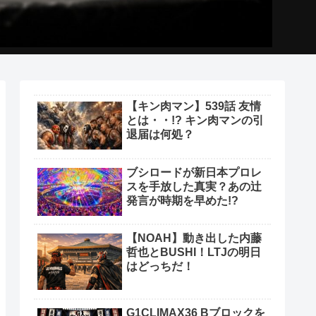
【キン肉マン】539話 友情
とは・・!? キン肉マンの引
退届は何処？
ブシロードが新日本プロレ
スを手放した真実？あの辻
発言が時期を早めた!?
【NOAH】動き出した内藤
哲也とBUSHI！LTJの明日
はどっちだ！
G1CLIMAX36 Bブロックを