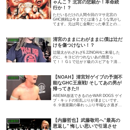
ゃんこ？ 北宮の悲願か！革命続
行か！？
ただいるだけの人間今回のマサ北宮の
GHC挑戦は今までとは違うような気がし
てます。元は同じ金剛だった拳王との対
比ですが、実現してきた人間と、マサ北
宮は自身を"ただいるだけの人間" と現実
をとことんまで見つめ、今回の挑戦に懸
清宮のままにわがままに僕は辻だ
武藤敬司
ける決意が伝わってき...
けを傷つけない！？
辻陽太がわざわざ6.22NOAHに来場した
のに、キヨピのつれないあの態度っ
て！！ G１で辻がド級のスピアを？清宮
が閃光魔術を喰らわせるのか？7.15が楽
しみ過ぎるでしょ！！
【NOAH】清宮対ゲイブの予測不
武藤敬司
能なGHC王座戦! そしてあの男が
帰ってきた!!
ABEMA放送できるのかWAR DOGS ゲイ
ブ・キッドの狂乱ぶりが凄まじいです。
６.９後楽園の暴れっぷり半端なさ過ぎ
て、清宮をバルコニーから落とそうとし
ている時はどこかのインディー団体かと
思いました。しかし、ゲイブに大流血さ
【内藤哲也】武藤敬司へ”最高の
武藤敬司
せられた王者 ...
恩返し” 悔しい思いで引退させ