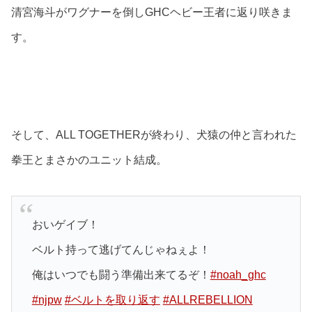
清宮海斗がワグナーを倒しGHCヘビー王者に返り咲きま
す。
そして、ALL TOGETHERが終わり、犬猿の仲と言われた
拳王とまさかのユニット結成。
おいゲイブ！
ベルト持って逃げてんじゃねぇよ！
俺はいつでも闘う準備出来てるぞ！
#noah_ghc
#njpw
#ベルトを取り返す
#ALLREBELLION