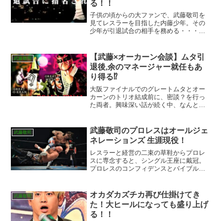
る！！
子供の頃からの大ファンで、武藤敬司を
見てレスラーを目指した内藤少年。その
少年が引退試合の相手を務める・・・・
正真正銘、正にデスティーノ！？
【武藤×オーカーン会談】ムタ引
武藤敬司
退後,余のマネージャー就任もあ
り得る⁉︎
大阪ファイナルでのグレートムタとオー
カーンのトリオ結成前に、密談？を行っ
た両者。興味深い話が続く中、なんとム
タの去就も明らかに！？
武藤敬司のプロレスはオールジェ
武藤敬司
ネレーションズ 生涯現役！
レスラーと経営の二束の草鞋からプロレ
スに専念すると、シングル王座に戴冠。
プロレスのコンフィデンスとバイブルと
二つの顔を併せ持つオンリーワンであり
ナンバーワンレスラー。
オカダカズチカ再び仕掛けてき
武藤敬司
た！大ヒールになっても盛り上げ
る！！