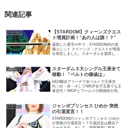
関連記事
【STARDOM】クィーンズクエス
スターダム
ト増員計画！”あの人は誰！？”
退団した選手の中で…STARDOM内の老
舗ユニット クイーンズ・クエストが増員
を明言しました。スターダムを退団した
５人の中で、ユニット的にはリーダーだ
った林下詩美の損失が１番大きいでしょ
う。上谷沙弥やAZMが補強するならと話
スターダム３大シングル王座全て
スターダム
す "あの人" ...
移動！「ベルトの価値は」
0423横浜アリーナで全ベルトで王座交
代！白・赤・そしてIWGP女子王座でも王
者交代！IWGPとワールドの関係性が気に
なる！？
ジャンボプリンセス ひめか 突然
スターダム
の引退宣言！！
STARDOMのジャンボプリンセス ひめか
が突然の引退宣言！？引退試合は横浜ア
リーナ大会。そして、対戦相手に指名し