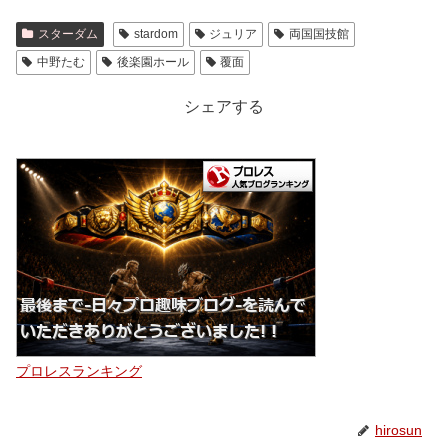
スターダム
stardom
ジュリア
両国国技館
中野たむ
後楽園ホール
覆面
シェアする
プロレスランキング
hirosun