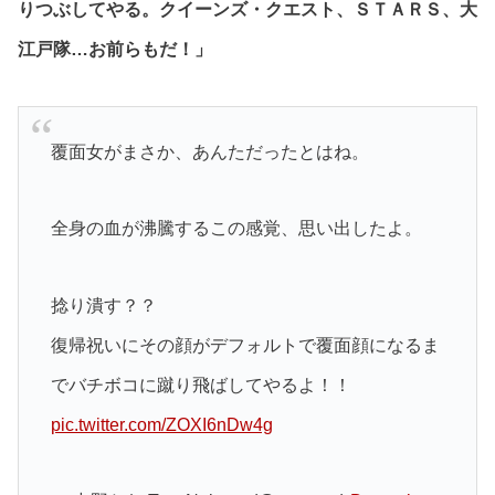
りつぶしてやる。クイーンズ・クエスト、ＳＴＡＲＳ、大
江戸隊…お前らもだ！」
覆面女がまさか、あんただったとはね。
全身の血が沸騰するこの感覚、思い出したよ。
捻り潰す？？
復帰祝いにその顔がデフォルトで覆面顔になるま
でバチボコに蹴り飛ばしてやるよ！！
pic.twitter.com/ZOXI6nDw4g