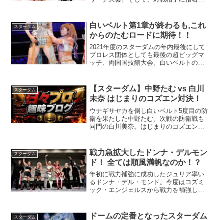
たのは、最高のパートナー舞華！！
白いベルト第1章が終わるも,これ
スターダム
からのたむロードに期待！！
2021年度のスターダムの年内最後にして
プロレス団体としても最後の超ビッグマ
ッチ、両国国技館大会。白いベルトの王
者として中野たむが、上谷沙弥との防衛
戦の臨む！
【スターダム】中野たむ vs 白川
スターダム
未奈 はじまりのコズエン対決！
ウナギサヤカを倒し白いベルト5度目の防
衛を果たした中野たむ。次戦の防衛戦も
同門の白川美奈。はじまりのコズエン対
決は、キラキラが情念を上回るのか？
戦力急拡大したドンナ・デルモン
スターダム
ド！ 全ては順風満帆なのか！？
年初に戦力補強に成功したジュリア率い
るドンナ・デル・モンド。今度はコズミ
ック・エンジェルスから戦力を補強し、
スターダム内で最大勢力となります！！
ドームの定番となったスターダム
スターダム