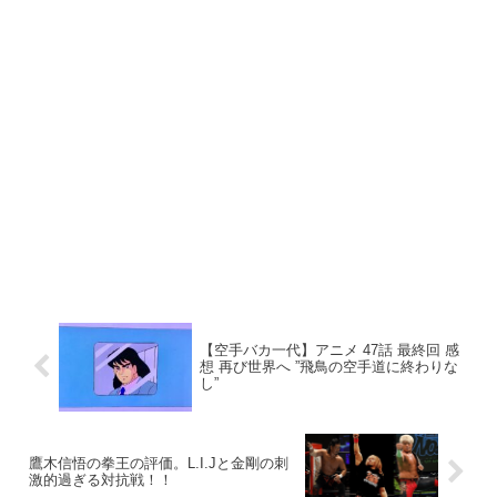
【空手バカ一代】アニメ 47話 最終回 感
想 再び世界へ ”飛鳥の空手道に終わりな
し”
鷹木信悟の拳王の評価。L.I.Jと金剛の刺
激的過ぎる対抗戦！！