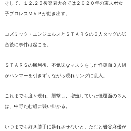
そして、１２.２５後楽園大会では２０２０年の東スポ女
子プロレスＭＶＰが動き出す。
コズミック・エンジェルスとＳＴＡＲＳの６人タッグの試
合後に事件は起こる。
ＳＴＡＲＳの勝利後、不気味なマスクをした怪覆面３人組
がハンマーを引きずりながら現れリングに乱入。
これまでも度々現れ、襲撃し、増殖していた怪覆面の３人
は、中野たむ組に襲い掛かる。
いつまでも好き勝手に暴れさせないと、たむと岩谷麻優が