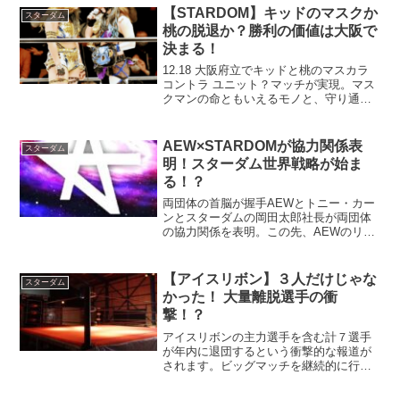
【STARDOM】キッドのマスクか
スターダム
桃の脱退か？勝利の価値は大阪で
決まる！
12.18 大阪府立でキッドと桃のマスカラ
コントラ ユニット？マッチが実現。マス
クマンの命ともいえるモノと、守り通し
てきたユニットの居場所を懸けて、両選
手が激突！？
AEW×STARDOMが協力関係表
スターダム
明！スターダム世界戦略が始ま
る！？
両団体の首脳が握手AEWとトニー・カー
ンとスターダムの岡田太郎社長が両団体
の協力関係を表明。この先、AEWのリン
グでスターダムの選手やIWGP女子王座戦
の可能性もあり期待が膨らみます。表明
同日に 過去にIWGP女子王座に戴冠し、
【アイスリボン】３人だけじゃな
スターダム
世界に知らし...
かった！ 大量離脱選手の衝
撃！？
アイスリボンの主力選手を含む計７選手
が年内に退団するという衝撃的な報道が
されます。ビッグマッチを継続的に行っ
ている団体だけに今後の団体運営がどう
なっていくのだろうか。