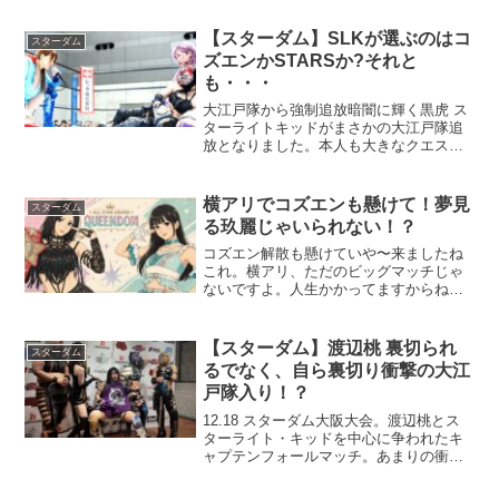
【スターダム】SLKが選ぶのはコ
スターダム
ズエンかSTARSか?それと
も・・・
大江戸隊から強制追放暗闇に輝く黒虎 ス
ターライトキッドがまさかの大江戸隊追
放となりました。本人も大きなクエスチ
ョンであり、制裁を受ける中、助けに入
ったのが中野たむでした。コズエン加入
の打診を受けるも.あまりに急なため回答
横アリでコズエンも懸けて！夢見
スターダム
保留中のキッド。しか...
る玖麗じゃいられない！？
コズエン解散も懸けていや〜来ましたね
これ。横アリ、ただのビッグマッチじゃ
ないですよ。人生かかってますからね。
しかも「負けたらコズエン解散」って、
おいおいおい！団体の年間最大興行で解
散マッチぶっ込む！？情緒どうなってん
【スターダム】渡辺桃 裏切られ
スターダム
の！4.26、スターダム...
るでなく、自ら裏切り衝撃の大江
戸隊入り！？
12.18 スターダム大阪大会。渡辺桃とス
ターライト・キッドを中心に争われたキ
ャプテンフォールマッチ。あまりの衝撃
の幕切れに声にならない！？