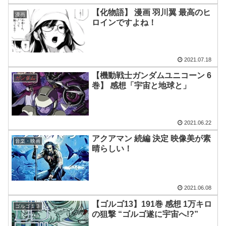
【化物語】 漫画 羽川翼 最高のヒ
漫画
ロインですよね！
2021.07.18
【機動戦士ガンダムユニコーン 6
ガンダム
巻】 感想「宇宙と地球と」
2021.06.22
アクアマン 続編 決定 映像美が素
音楽・映画
晴らしい！
2021.06.08
【ゴルゴ13】191巻 感想 1万キロ
ゴルゴ１３
の狙撃 “ゴルゴ遂に宇宙へ!?”