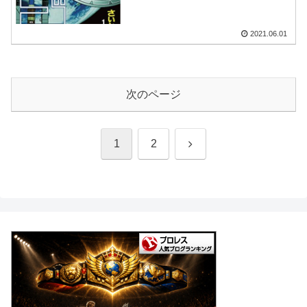
2021.06.01
次のページ
次
1
2
へ