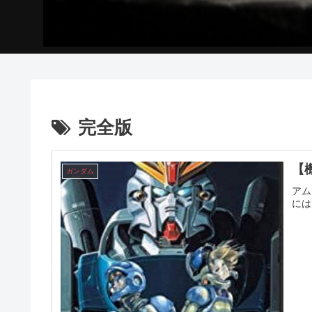
完全版
【
ガンダム
アム
には