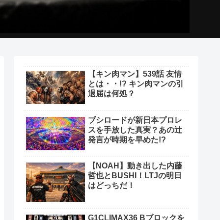
【キン肉マン】539話 友情
とは・・!? キン肉マンの引
退届は何処？
ブシロードが新日本プロレ
スを手放した真実？あの辻
発言が時期を早めた!?
【NOAH】動き出した内藤
哲也とBUSHI！LTJの明日
はどっちだ！
G1CLIMAX36 Bブロックを