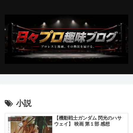
小説
【機動戦士ガンダム 閃光のハサ
ガンダム
ウェイ】 映画 第１部 感想