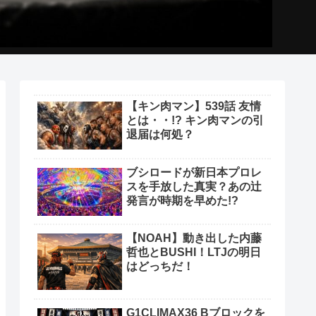
【キン肉マン】539話 友情
とは・・!? キン肉マンの引
退届は何処？
ブシロードが新日本プロレ
スを手放した真実？あの辻
発言が時期を早めた!?
【NOAH】動き出した内藤
哲也とBUSHI！LTJの明日
はどっちだ！
G1CLIMAX36 Bブロックを