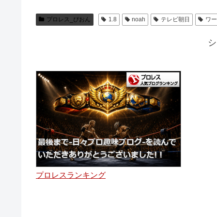
プロレス_ぴおん
1.8
noah
テレビ朝日
ワー
シ
プロレスランキング