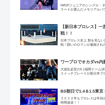
IWGPジュニアのシングル
ラードが選んだメモリアルバ
【新日本プロレス】一
プロレス_ぴおん
戦！！
日本プロレス史上 類を見な
戦！闘いのロマンが凝縮され
ワープロでオカダvs内
プロレス_ぴおん
大波乱必至の5.1福岡ドーム
スイッチブレードが新日本プ
BS朝日で1.4＆1.5
プロレス_ぴおん
２０２２年もプロレスは年頭
時間放送！！