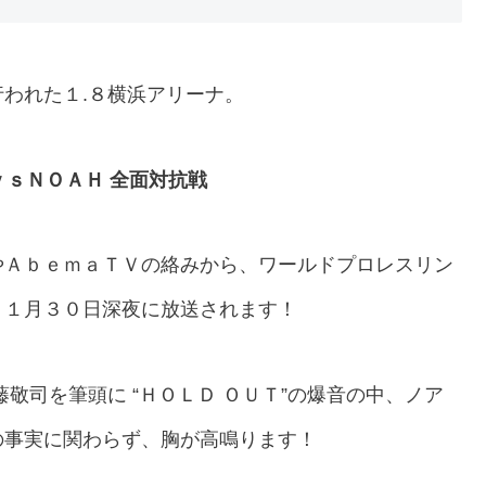
われた１.８横浜アリーナ。
ｖｓＮＯＡＨ 全面対抗戦
やＡｂｅｍａＴＶの絡みから、ワールドプロレスリン
、１月３０日深夜に放送されます！
敬司を筆頭に “ＨＯＬＤ ＯＵＴ”の爆音の中、ノア
の事実に関わらず、胸が高鳴ります！