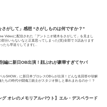
さがして」感想 “さがしものは何ですか？”
me Videoに配信された「アントニオ猪木をさがして」を見まし
の部分いらないなと正直思ってしまった(笑)全部で３話あります
あったら早送りしてます(...
特別編に新日OB出演！顔ぶれが豪華すぎてヤバ
ベルSHOW」に新日本プロレスOBらが出演！どんな名回答や珍解
俺たちの時代や闘魂三銃士がスタジオ狭しと暴れまわるのか！？
ング オレのメモリアルバウト】エル・デスペラード