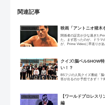
関連記事
映画「アントニオ猪木を
プロレス_ぴおん
関係者の証言が少な過ぎたPri
た。まず思ったのが、ドラマ
が、Prime Videoに早送りが
クイズ!脳ベルSHOW
プロレス_ぴおん
い！？
BSフジの人気クイズ番組「脳
答が出るのか予想できず！？
【ワールドプロレスリ
プロレス_ぴおん
編