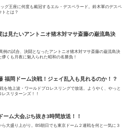
・タッグ王座に何度も戴冠するエル・デスペラード。鈴木軍のデスペ
ウトとは？
度は見たいアントニオ猪木対マサ斎藤の巌流島決
い異例の試合、決闘となったアントニオ猪木対マサ斎藤の巌流島決
た儚くも月夜に魅入られた昭和の名勝負！
藤 福岡ドーム決戦！ジェイ乱入も見れるのか！？
決戦を地上波・ワールドプロレスリングで放送。ようやく、やっと
ロレスリターンズ！！
東京ドーム大会ぶち抜き3時間放送！！
から大盛り上がり。BS朝日でも東京ドーム２連戦を何と一気に３