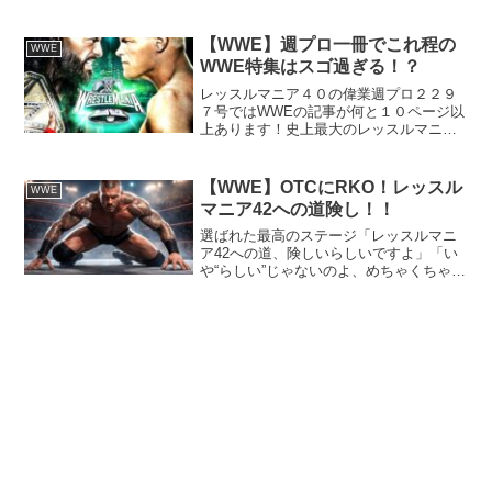
しょう(笑)リビングレジェンド レイ・ミ
ステリオの息子ドミニクが完全に非行に
走り(笑)ジャッジメントデーに加入。何が
【WWE】週プロ一冊でこれ程の
WWE
すごいって、ドミ...
WWE特集はスゴ過ぎる！？
レッスルマニア４０の偉業週プロ２２９
７号ではWWEの記事が何と１０ページ以
上あります！史上最大のレッスルマニア
４０のDAY２が大半ですが、その後の
RAWやスマックダウンもしっかり載って
ます。個人的には、週プロを十数年読ん
【WWE】OTCにRKO！レッスル
WWE
でますが、本誌でこれ...
マニア42への道険し！！
選ばれた最高のステージ「レッスルマニ
ア42への道、険しいらしいですよ」「い
や“らしい”じゃないのよ、めちゃくちゃ険
しいのよ」「でも出たい人、全員出れば
いいじゃないですか」「学芸会じゃない
んだから」「世界最大のプロレスの祭典
ですよ？」「誰でも...