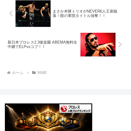
まさか本隊トリオがNEVER6人王座陥
落！館の軍団タイトル強奪！！
新日本プロレス2.3後楽園 ABEMA無料生
中継でELPvsコブ！！
ホーム
WWE