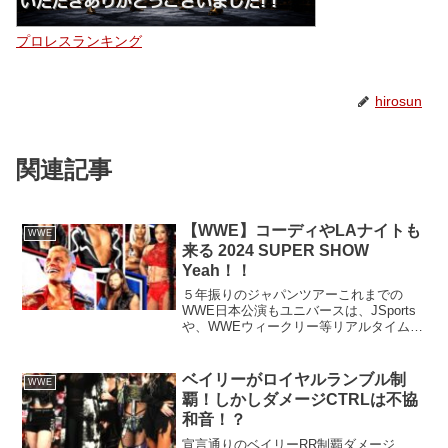
プロレスランキング
hirosun
関連記事
【WWE】コーディやLAナイトも
WWE
来る 2024 SUPER SHOW
Yeah！！
５年振りのジャパンツアーこれまでの
WWE日本公演もユニバースは、JSports
や、WWEウィークリー等リアルタイムで
見ていたユニバースは多いと思います。
ですが、現在、無料独占中継でRAWと
SMACKDOWNが見れる！時代にはかない
ベイリーがロイヤルランブル制
WWE
ません(笑...
覇！しかしダメージCTRLは不協
和音！？
宣言通りのベイリーRR制覇ダメージ