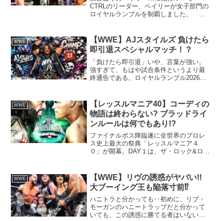
CTRLのリーダー、ベイリーが女子部門の
ロイヤルランブルを制覇しました。 早
い順目で出てきたにもかかわらず、最後
まで戦い抜き、レッスルマニアでの王座
挑戦権を獲得しました。本来ならば、ダ
【WWE】AJスタイルズ 負けたら
WWE
メージCTRLは、最高...
即引退スペシャルマッチ！？
「負けたら即引退」いや、言葉が強い。
強すぎて、もはや試合条件というより最
終通告である。ロイヤルランブル2026間
近、WWE5大PLEの一角という華やかな
舞台に、一気に空気を重くするフレーズ
が放り込まれた。ロイヤルランブルとい
【レッスルマニア40】コーディの
WWE
えば、30人参加...
物語は終わらない? ブラッドライ
ンルールは何でもあり!?
ファイナルボス降臨遂に全世界のプロレ
ス史上最大の祭典「レッスルマニア４
０」が開幕。DAY１は、ザ・ロック&ロー
マン・レインズvsコーディ・ローズ&セ
ス・ロリンズの史上最大のタッグマッチ
がメインイベント。ロックは８年ぶりと
【WWE】リヴの誘惑がヤバい!!
WWE
なる試合ですが、ハ...
大ブーイング王も陥落寸前⁉
ハニトラと分かっても‥初めに、リブ・
モーガンのハニートラップだと分かって
いても、この誘惑に勝てる者はいないで