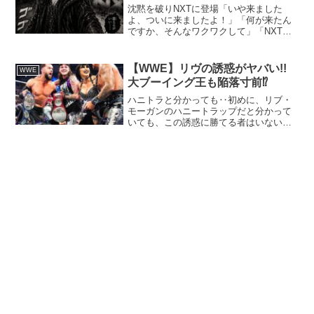
沈黙を破りNXTに登場「いや来ました
よ、ついに来ましたよ！」「何が来たん
ですか、そんなワクワクして」「NXTに
ですよ、“KING OF DARKNESS”こと
EVILですよ！」「いや暗いなぁ〜いきな
り闇が来たなぁ〜」「しかもね、沈黙を
【WWE】リヴの誘惑がヤバい!!
WWE
破って...
大ブーイング王も陥落寸前⁉
ハニトラと分かっても‥初めに、リブ・
モーガンのハニートラップだと分かって
いても、この誘惑に勝てる者はいないで
しょう(笑)リビングレジェンド レイ・ミ
ステリオの息子ドミニクが完全に非行に
走り(笑)ジャッジメントデーに加入。何が
すごいって、ドミ...