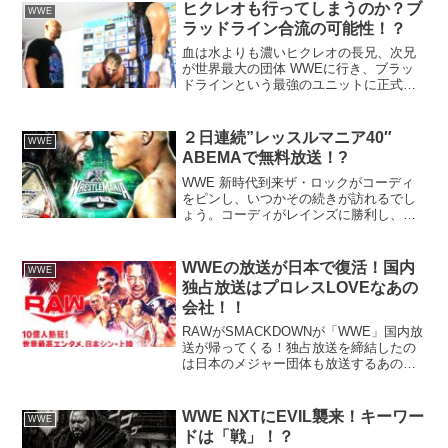
ヒクレオも行ってしまうのか？ブ
WWE
ラッドライン合流の可能性！？
血は水よりも濃いヒクレオの長兄、次兄
が世界最大の団体 WWEに行き、ブラッ
ドラインという最強のユニットに正式加
入しました。となればヒクレオが合流し
てもおかしくはありません。ELPとのコ
ンビで決まったメンバーたちともに、新
２日連続”レッスルマニア40″
WWE
日本タッグ戦線を盛り...
ABEMAで無料放送！?
WWE 新時代到来ザ・ロックがコーディ
をピンし、いつかその続きが訪れるでし
ょう。コーディがレインズに勝利し、遂
に超長期政権を終わらせた史上最大のレ
ッスルマニア４０。プレミアムなDAY１
とDAY２が、一度限り、ABEMAで５.１
WWEの放送が日本で復活！国内
WWE
１＆１２で無料...
独占放送はプロレスLOVEなあの
会社！！
RAWがSMACKDOWNが「WWE」国内放
送が帰ってくる！独占放送を締結したの
は日本のメジャー団体も放送するあのイ
ンターネット会社！？
WWE NXTにEVIL襲来！キーワー
WWE
ドは「戦」！？