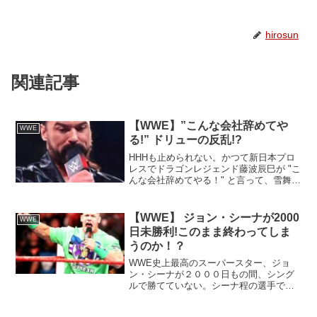
hirosun
関連記事
【WWE】”こんな会社辞めてや
WWE
る!” ドリューの反乱!?
HHHも止められない。かつて新日本プロ
レスでドラゴンレジェンド藤波辰巳が "こ
んな会社辞めてやる！" と言って、雪舞う
札幌にタイツ１丁で飛び出しました。そ
の数十年後には、ドラゴンチェックイン
など、鉄板のネタになってます（笑）そ
【WWE】 ジョン・シーナが2000
WWE
して、今回、海...
日未勝利!このまま終わってしま
うのか！？
WWE史上最高のスーパースター、ジョ
ン・シーナが２０００日もの間、シング
ルで勝てていない。シーナ程の選手でも
このまま終わってしまうのだろうか！？