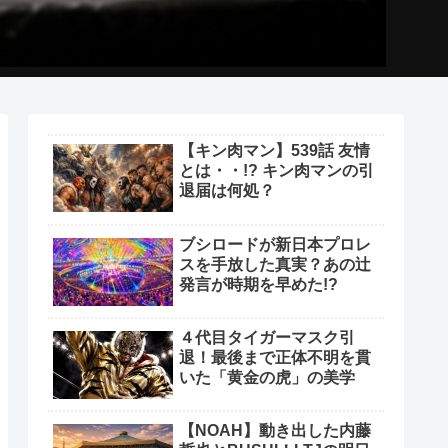
【キン肉マン】539話 友情
とは・・!? キン肉マンの引
退届は何処？
ブシロードが新日本プロレ
スを手放した真実？あの辻
発言が時期を早めた!?
４代目タイガーマスク引
退！最後まで正体不明を貫
いた「黄金の虎」の美学
【NOAH】動き出した内藤