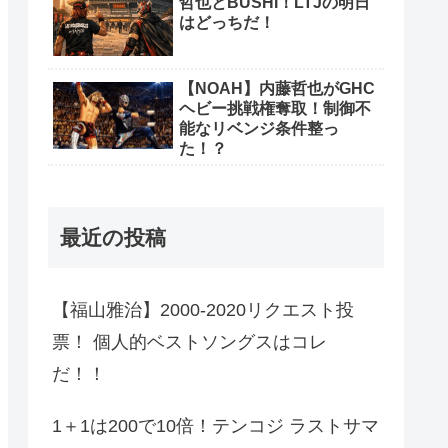
哲也とBUSHI！LTJの明日
はどっちだ！
【NOAH】内藤哲也がGHC
ヘビー挑戦権奪取！制御不
能なリベンジ条件整っ
た！？
最近の投稿
【福山雅治】2000-2020リクエスト投
票！ 個人的ベストソングスはコレ
だ！！
1＋1は200で10倍！テンコジ ラストサマ