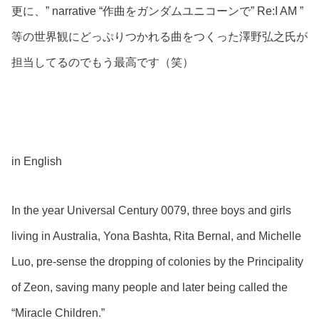
更に、” narrative “作曲をガンダムユニコーンで” Re:I AM ”
等の世界観にどっぷりつかれる曲をつくった澤野弘之氏が
担当してるのでもう最高です（笑）
in English
In the year Universal Century 0079, three boys and girls
living in Australia, Yona Bashta, Rita Bernal, and Michelle
Luo, pre-sense the dropping of colonies by the Principality
of Zeon, saving many people and later being called the
“Miracle Children.”