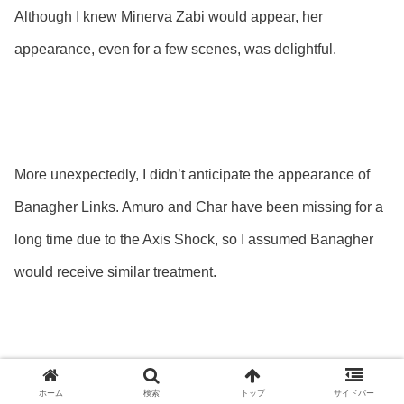
Although I knew Minerva Zabi would appear, her
appearance, even for a few scenes, was delightful.
More unexpectedly, I didn’t anticipate the appearance of
Banagher Links. Amuro and Char have been missing for a
long time due to the Axis Shock, so I assumed Banagher
would receive similar treatment.
ホーム
検索
トップ
サイドバー
However, Banagher continues to fight alongside Mineva