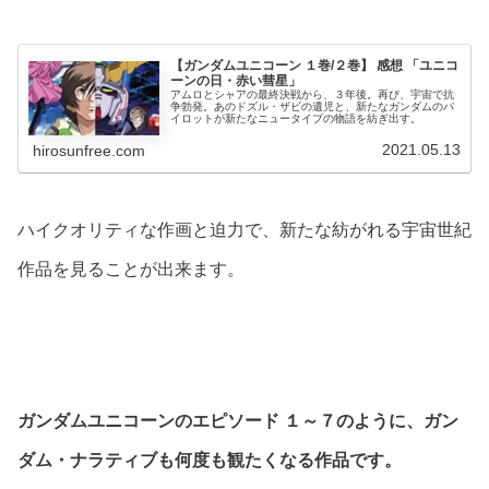
【ガンダムユニコーン １巻/２巻】 感想 「ユニコ
ーンの日・赤い彗星」
アムロとシャアの最終決戦から、３年後。再び、宇宙で抗
争勃発。あのドズル・ザビの遺児と、新たなガンダムのパ
イロットが新たなニュータイプの物語を紡ぎ出す。
2021.05.13
hirosunfree.com
ハイクオリティな作画と迫力で、新たな紡がれる宇宙世紀
作品を見ることが出来ます。
ガンダムユニコーンのエピソード １～７のように、ガン
ダム・ナラティブも何度も観たくなる作品です。