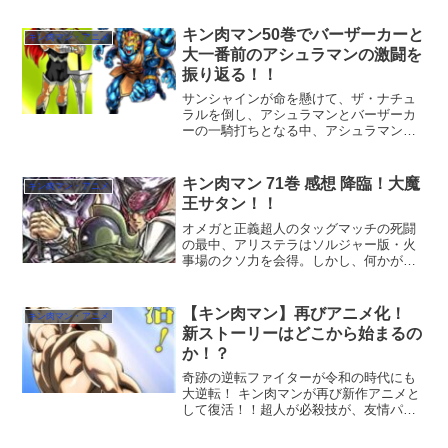
リアルバウトが蘇ります。
キン肉マン50巻でバーザーカーと
キン肉マン・アニメ
大一番前のアシュラマンの激闘を
振り返る！！
サンシャインが命を懸けて、ザ・ナチュ
ラルを倒し、アシュラマンとバーザーカ
ーの一騎打ちとなる中、アシュラマン珠
玉の名勝負をキン肉マン50巻で振り返
る！！
キン肉マン 71巻 感想 降臨！大魔
キン肉マン・アニメ
王サタン！！
オメガと正義超人のタッグマッチの死闘
の最中、アリステラはソルジャー版・火
事場のクソ力を会得。しかし、何かが違
う？そして、7人の悪魔超人編に初めて登
場した、大魔王サタンに変革が訪れ
る！？
【キン肉マン】再びアニメ化！
キン肉マン・アニメ
新ストーリーはどこから始まるの
か！？
奇跡の逆転ファイターが令和の時代にも
大逆転！ キン肉マンが再び新作アニメと
して復活！！超人が必殺技が、友情パワ
ーが再び見れる！！