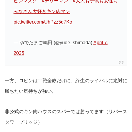
ビンマスク
#テリーマン
#大人も子供も女性も
みなさん大好きキン肉マン
pic.twitter.com/UhPzz5d7Ko
— ゆでたまご嶋田 (@yude_shimada)
April 7,
2025
一方、ロビンは二戦全敗だけに、終生のライバルに絶対に
勝ちたい気持ちが強い。
非公式のキン肉ハウスのスパーでは勝ってます（リバース
タワーブリッジ）