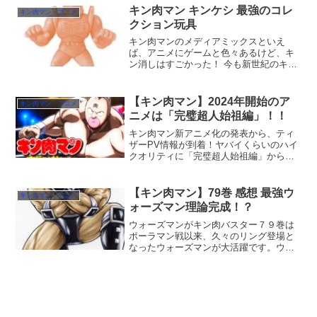
キン肉マン キンケシ 最強のコレ
キン肉マン・アニメ
クション玩具
キン肉マンのメディアミックスといえ
ば、アニメにゲームと色々あるけど、キ
ン消しはすごかった！ 今も新世紀のキン
ケシプレミアムとして継続中。
【キン肉マン】2024年開始のア
キン肉マン・アニメ
ニメは「完璧超人始祖編」！！
キン肉マン新アニメ化の発表から、ティ
ザーPV情報が到着！ヤバイくらいのハイ
クオリティに「完璧超人始祖編」からの
ストーリーに期待特大！！
【キン肉マン】79巻 感想 最強ウ
キン肉マン・アニメ
ォーズマン理論完成！？
ウォーズマンがキン肉バスター７９巻は
ポーラマン戦以来、久々のリング登場と
なったウォーズマンが大活躍です。ウォ
ーズマンに関しては、現在の復活連載後
の方が活躍してるし、描かれてると思い
ます。ジャンプ連載時は、超人オリンピ
ック以降は、ほとんど良い...