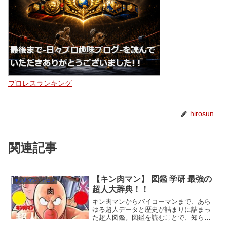
プロレスランキング
hirosun
関連記事
【キン肉マン】 図鑑 学研 最強の
キン肉マン・アニメ
超人大辞典！！
キン肉マンからバイコーマンまで、あら
ゆる超人データと歴史が詰まりに詰まっ
た超人図鑑。図鑑を読むことで、知らな
かったあの超人の肉知識に、色んなメモ