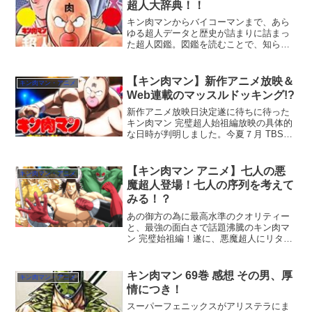
超人大辞典！！
了。
キン肉マンからバイコーマンまで、あら
ゆる超人データと歴史が詰まりに詰まっ
た超人図鑑。図鑑を読むことで、知らな
かったあの超人の肉知識に、色んなメモ
リアルバウトが蘇ります。
【キン肉マン】新作アニメ放映＆
キン肉マン・アニメ
Web連載のマッスルドッキング!?
新作アニメ放映日決定遂に待ちに待った
キン肉マン 完璧超人始祖編放映の具体的
な日時が判明しました。今夏７月 TBSで
日曜日２３時半から放映です！情熱大陸
葉加瀬太郎のテーマ曲を聴いた後に
（笑）キン肉マンのアニメを見るという
【キン肉マン アニメ】七人の悪
キン肉マン・アニメ
黄金タイム。【朗報】...
魔超人登場！七人の序列を考えて
みる！？
あの御方の為に最高水準のクオリティー
と、最強の面白さで話題沸騰のキン肉マ
ン 完璧始祖編！遂に、悪魔超人にリター
ンしたバッファローマン率いる七人の悪
魔超人があの御方の命を受け登場！未だ
メディカル サスペンションから出られな
キン肉マン 69巻 感想 その男、厚
キン肉マン・アニメ
いアイドル超人の代わ...
情につき！
スーパーフェニックスがアリステラにま