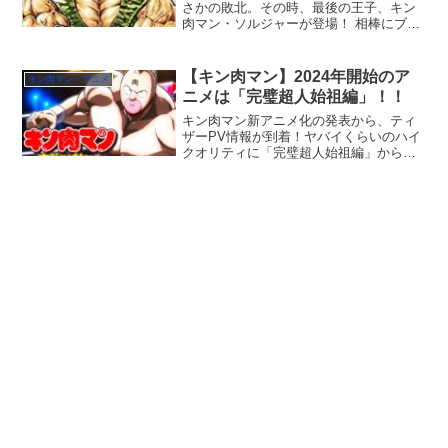
さかの敗北。その時、最後の王子、キン
肉マン・ソルジャーが登場！ 相棒にブロ
ッケンジュニアを指名。超人血盟軍とオ
メガ最強コンビのタッグマッチが開戦！
【キン肉マン】2024年開始のア
キン肉マン・アニメ
ニメは「完璧超人始祖編」！！
キン肉マン新アニメ化の発表から、ティ
ザーPV情報が到着！ヤバイくらいのハイ
クオリティに「完璧超人始祖編」からの
ストーリーに期待特大！！