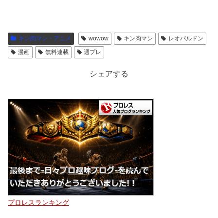
キン肉マン・アニメ
wowow
キン肉マン
レオパルドン
漫画
無料連載
週プレ
シェアする
プロレスランキング