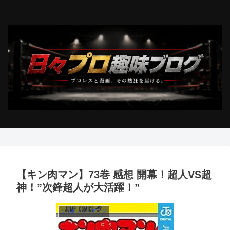
【キン肉マン】73巻 感想 開幕！超人VS超
神！”次鋒超人が大活躍！”
キン肉マン・アニメ