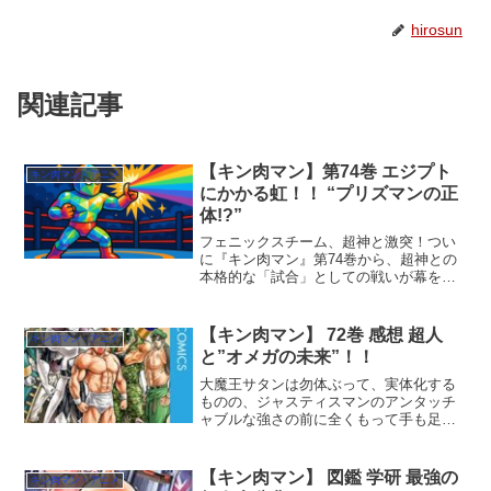
hirosun
関連記事
【キン肉マン】第74巻 エジプト
キン肉マン・アニメ
にかかる虹！！ “プリズマンの正
体!?”
フェニックスチーム、超神と激突！つい
に『キン肉マン』第74巻から、超神との
本格的な「試合」としての戦いが幕を開
けた。これまでの布石を経て、物語はつ
いに、正義も悪も完璧も超えた、次元の
違う「神」たちとの死闘に突入する。し
【キン肉マン】 72巻 感想 超人
キン肉マン・アニメ
かし、先陣を切ったのは...
と”オメガの未来”！！
大魔王サタンは勿体ぶって、実体化する
ものの、ジャスティスマンのアンタッチ
ャブルな強さの前に全くもって手も足も
でない。そして、ザ・マンから大魔王サ
タンすら及ばない、途轍もない脅威が迫
っていることを知らされる！ 72巻を持っ
【キン肉マン】 図鑑 学研 最強の
キン肉マン・アニメ
て、オメガ・ケンタウリ六鎗客編が終