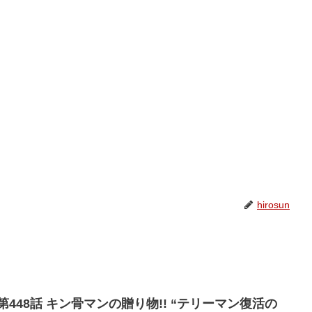
hirosun
448話 キン骨マンの贈り物!! “テリーマン復活の