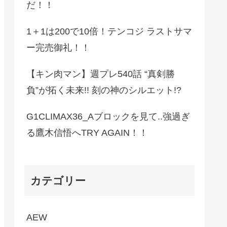
だ！！
1＋1は200で10倍！テンコジ ラストサマ
ー完売御礼！！
【キン肉マン】週プレ540話 “真剣勝
負”が拓く未来!! 刻の神のシルエット!?
G1CLIMAX36_Aブロックを見て..強過ぎ
る鷹木信悟へTRY AGAIN！！
カテゴリー
AEW