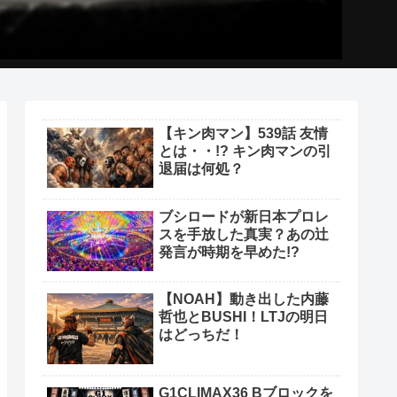
【キン肉マン】539話 友情
とは・・!? キン肉マンの引
退届は何処？
ブシロードが新日本プロレ
スを手放した真実？あの辻
発言が時期を早めた!?
【NOAH】動き出した内藤
哲也とBUSHI！LTJの明日
はどっちだ！
G1CLIMAX36 Bブロックを