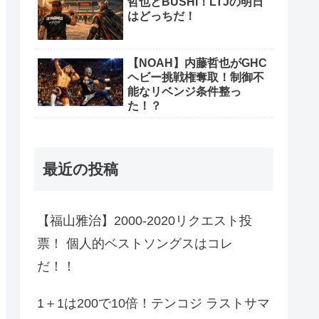
哲也とBUSHI！LTJの明日
はどっちだ！
【NOAH】内藤哲也がGHC
ヘビー挑戦権奪取！制御不
能なリベンジ条件整っ
た！？
最近の投稿
【福山雅治】2000-2020リクエスト投
票！ 個人的ベストソングスはコレ
だ！！
1＋1は200で10倍！テンコジ ラストサマ