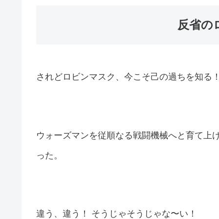
反省の
されどロビンマスク、今こそ己の過ちを知る
ウォーズマンを従順なる戦闘機械へと育て上
った。
違う、違う！ そうじゃそうじゃな〜い！