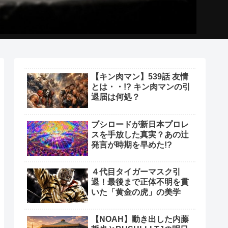
【キン肉マン】539話 友情
とは・・!? キン肉マンの引
退届は何処？
ブシロードが新日本プロレ
スを手放した真実？あの辻
発言が時期を早めた!?
４代目タイガーマスク引
退！最後まで正体不明を貫
いた「黄金の虎」の美学
【NOAH】動き出した内藤