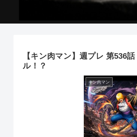
【キン肉マン】週プレ 第536話
ル！？
キン肉マン