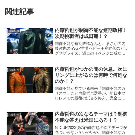
関連記事
内藤哲也が制御不能な短期政権！
内藤哲也
次期挑戦者は成田蓮！？
制御不能な短期政権なんと、まさかの内
藤哲也のIWGP世界ヘビー王座陥落のビッ
グサプライズ。過去のリベンジに成功
し、５月のどんたくを迎えるかと思いき
や、AEW所属のジョン・モクスリーに世
界最高峰のベルト流出を許してしまう。
内藤哲也がつかの間の休息。次に
内藤哲也
全日本プロレス時代の...
リングに上がるのは何時で何処な
のか！？
制御不能が見ている未来「制御不能のカ
リスマ」こと内藤哲也選手が、新日本プ
ロレスでの最後の試合を終え、完全にフ
リーとなりました。長きにわたりリング
上で闘い続けてきた内藤選手は、現在、
蓄積したダメージの治療とリフレッシュ
内藤哲也の次なるテーマは？制御
内藤哲也
を兼ねた“オーバーホール...
不能な答えは米国にある！？
NJCUP2023後の内藤哲也の次のテーマが
見つからない？いやいや、制御不能なカ