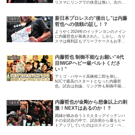
リスマにリングでの休息は無い。次のテ
ーマは米国か！？
新日本プロレスの”後出し”は内藤
内藤哲也
哲也への信頼の証し！？
ようやく2024年のイッテンヨンのメイン
に内藤哲也が発表された。しかし、カリ
スマは権利証もブリーフケースもお手製
で作り上げた。ドームのメイン問題はど
うなる！？
内藤哲也 制御不能なお願い”4代
内藤哲也
目IWGPヘビー級ベルトくださ
い！”
アミゴ・パサード高橋裕二郎を倒し、
NJCで最高のスタートとなった内藤哲
也。試合は勿論、リング外も制御不能振
りは止まらず、まさかの要求を新日本に
突き付ける！？
内藤哲也が金剛から想像以上の刺
内藤哲也
激！NEXTはあるのか！？
因縁が絡み合う１０人タッグイッテンハ
チの全試合の中で、試合前から最もヒー
トアップしていたのはロスインゴ・ベル
ナブレス・デ・ハポン対金剛の１０人タ
ッグで間違いないでしょう。何しろ、こ