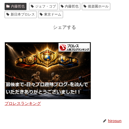
内藤哲也
ジェフ・コブ
内藤哲也
後楽園ホール
新日本プロレス
東京ドーム
シェアする
プロレスランキング
hirosun