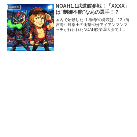
の二つのユニットに両団体の黙ってられ
NOAH1.1武道館参戦！「XXXX」
内藤哲也
ない性分の（笑）論客が揃...
は“制御不能”なあの選手！？
国内で始動したLTJ衝撃の発表は、12.7清
宮海斗対拳王の衝撃60分アイアンマンマ
ッチが行われたNOAH後楽園大会で上が
った。後楽園の休憩中に響いたのは、
「NOAH 1.1 日本武道館大会にLTJ参戦」
の電撃アナウンス。タッグでの参戦で、
パ...