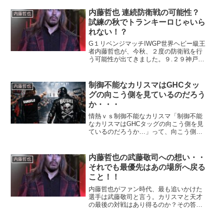
として、ミスタージャスティスと荒武者
にしかできない唯一無二の王座戦を期
内藤哲也 連続防衛戦の可能性？
内藤哲也
待...
試練の秋でトランキーロじゃいら
れない！？
G１リベンジマッチIWGP世界ヘビー級王
者内藤哲也が、今秋、２度の防衛戦を行
う可能性が出てきました。９.２９神戸ワ
ールド記念ホールで、グレート-O-カーン
と、１０.１４両国ででG１覇者ザック・
セイバーJrです。しかし、これはG１公式
制御不能なカリスマはGHCタッ
内藤哲也
戦で敗北...
グの向こう側を見ているのだろう
か・・・
情熱ｖｓ制御不能なカリスマ「制御不能
なカリスマはGHCタッグの向こう側を見
ているのだろうか…」って、向こう側っ
てどこですか！コンビニの裏口じゃない
んですから。3.20 GHCタッグ王座防衛戦
が決定してます。王者はLTJの内藤哲也＆
内藤哲也の武藤敬司への想い・・
内藤哲也
BUSHI...
それでも最優先はあの場所へ戻る
こと！！
内藤哲也がファン時代、最も追いかけた
選手は武藤敬司と言う。カリスマと天才
の最後の対戦はあり得るのか？その答え
はもちろんトランキーロ！！