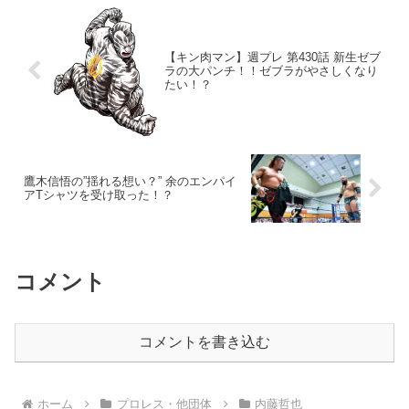
【キン肉マン】週プレ 第430話 新生ゼブ
ラの大パンチ！！ゼブラがやさしくなり
たい！？
鷹木信悟の”揺れる想い？” 余のエンパイ
アTシャツを受け取った！？
コメント
コメントを書き込む
ホーム
プロレス・他団体
内藤哲也