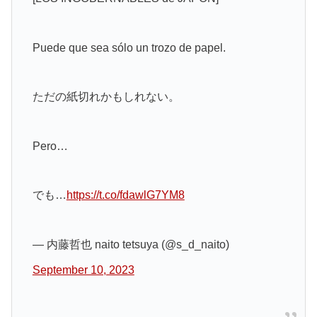
Puede que sea sólo un trozo de papel.
ただの紙切れかもしれない。
Pero…
でも…
https://t.co/fdawlG7YM8
— 内藤哲也 naito tetsuya (@s_d_naito)
September 10, 2023