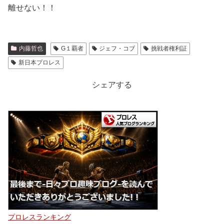
離せない！！
内藤哲也
G１覇者
ジェフ・コブ
挑戦者権利証
新日本プロレス
シェアする
プロレスランキング