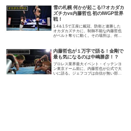
雪の札幌 何かが起こる!?オカダカ
オカダカズチカ
ズチカvs内藤哲也 初のIWGP世界
戦！
1.4＆1.5で王座に戴冠、防衛と連勝した
オカダカズチカに、制御不能な内藤哲也
がベルト奪りに動く。その場所は、何か
が起こる札幌！2.20タイトルマッチはど
うなる！？
内藤哲也が１万字で語る！金剛で
プロレス協会_AT
最も気になるのは中嶋勝彦！？
プロレス業界最大イベント・イッテンヨ
ン東京ドーム前に、内藤哲也が公式で大
いに語る。ジェフコブは自信が無い部分
があるんじゃないかな・・・