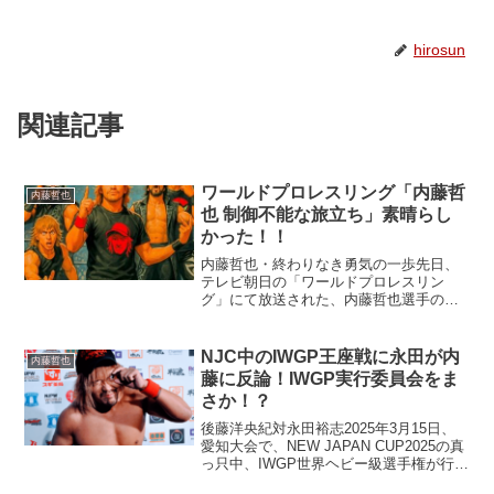
hirosun
関連記事
ワールドプロレスリング「内藤哲
内藤哲也
也 制御不能な旅立ち」素晴らし
かった！！
内藤哲也・終わりなき勇気の一歩先日、
テレビ朝日の「ワールドプロレスリン
グ」にて放送された、内藤哲也選手の新
日本プロレス退団後初となる特集。正直
なところ、その内容は私の予想を超える
ものでした。私は、番組の前半Aパートで
NJC中のIWGP王座戦に永田が内
内藤哲也
内藤選手のインタビューが...
藤に反論！IWGP実行委員会をま
さか！？
後藤洋央紀対永田裕志2025年3月15日、
愛知大会で、NEW JAPAN CUP2025の真
っ只中、IWGP世界ヘビー級選手権が行わ
れます。新日本プロレス最高峰の王座戦