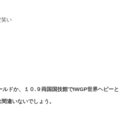
だ笑い
ルドか、１０.９両国国技館でIWGP世界ヘビーと
は間違いないでしょう。