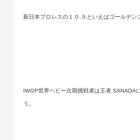
新日本プロレスの１０.９といえばゴールデン
IWGP世界ヘビー次期挑戦者は王者 SANADA
う。