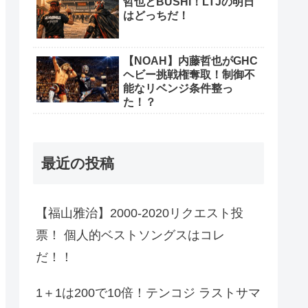
哲也とBUSHI！LTJの明日
はどっちだ！
【NOAH】内藤哲也がGHC
ヘビー挑戦権奪取！制御不
能なリベンジ条件整っ
た！？
最近の投稿
【福山雅治】2000-2020リクエスト投
票！ 個人的ベストソングスはコレ
だ！！
1＋1は200で10倍！テンコジ ラストサマ