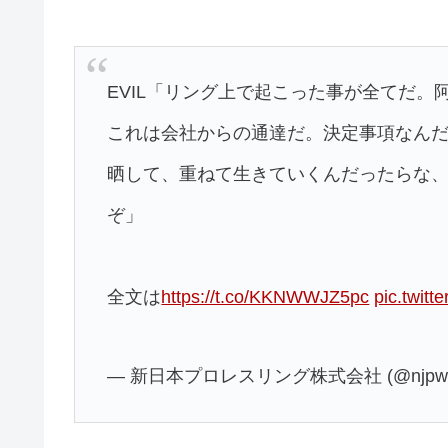
EVIL「リング上で起こった事が全てだ
これは会社からの通達だ。決定事項なん
晒して、重ねて生きていくんだったらな
ぞ」
全文は
https://t.co/KKNWWJZ5pc
pic.twit
— 新日本プロレスリング株式会社 (@njpw1