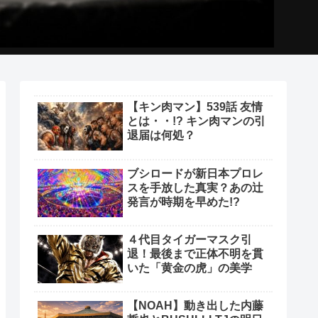
【キン肉マン】539話 友情
とは・・!? キン肉マンの引
退届は何処？
ブシロードが新日本プロレ
スを手放した真実？あの辻
発言が時期を早めた!?
４代目タイガーマスク引
退！最後まで正体不明を貫
いた「黄金の虎」の美学
【NOAH】動き出した内藤