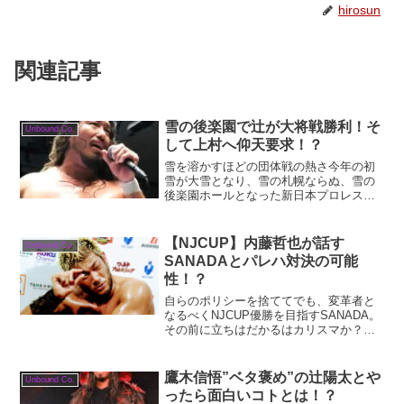
hirosun
関連記事
雪の後楽園で辻が大将戦勝利！そ
Unbound Co.
して上村へ仰天要求！？
雪を溶かすほどの団体戦の熱さ今年の初
雪が大雪となり、雪の札幌ならぬ、雪の
後楽園ホールとなった新日本プロレス。
しかし、ホール内は観客の歓声と、選手
が熱闘を繰り広げました。そして、一番
の注目であるロス・インゴベルナブレ
【NJCUP】内藤哲也が話す
Unbound Co.
ス・デ・ハポンｖｓJust...
SANADAとパレハ対決の可能
性！？
自らのポリシーを捨ててでも、変革者と
なるべくNJCUP優勝を目指すSANADA。
その前に立ちはだかるはカリスマか？禁
断の同門パレハ対決は実現するのか！？
鷹木信悟”ベタ褒め”の辻陽太とや
Unbound Co.
ったら面白いコトとは！？