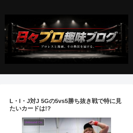
L・I・J対J 5Gの5vs5勝ち抜き戦で特に見
たいカードは!?
Unbound Co.