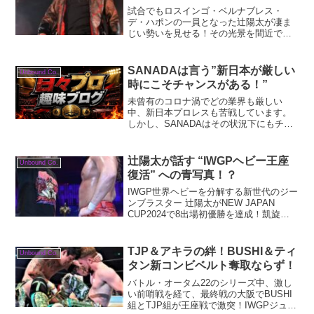
試合でもロスインゴ・ベルナブレス・
デ・ハポンの一員となった辻陽太が凄ま
じい勢いを見せる！その光景を間近で見
る鷹木信悟が陽太に抱いた面白いコトと
は？
SANADAは言う”新日本が厳しい
Unbound Co.
時にこそチャンスがある！”
未曾有のコロナ渦でどの業界も厳しい
中、新日本プロレスも苦戦しています。
しかし、SANADAはその状況下にもチャ
ンスはあると話します！
辻陽太が話す “IWGPヘビー王座
Unbound Co.
復活” への青写真！？
IWGP世界ヘビーを分解する新世代のジー
ンブラスター 辻陽太がNEW JAPAN
CUP2024で8出場初優勝を達成！凱旋時
に話していた内藤哲也とのシングルを
IWGP世界ヘビーの王座戦として４.６両
国国技館で実現させます。もし、ここで
TJP＆アキラの絆！BUSHI＆ティ
Unbound Co.
内藤に...
タン新コンビベルト奪取ならず！
バトル・オータム22のシリーズ中、激し
い前哨戦を経て、最終戦の大阪でBUSHI
組とTJP組が王座戦で激突！IWGPジュニ