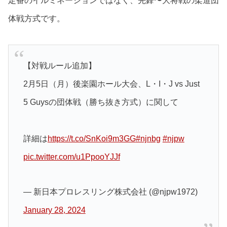
定番のイルミネーションではなく、先鋒〜大将戦の柔道団
体戦方式です。
【対戦ルール追加】
2月5日（月）後楽園ホール大会、L・I・J vs Just
5 Guysの団体戦（勝ち抜き方式）に関して
詳細は
https://t.co/SnKoi9m3GG
#njnbg
#njpw
pic.twitter.com/u1PpooYJJf
— 新日本プロレスリング株式会社 (@njpw1972)
January 28, 2024