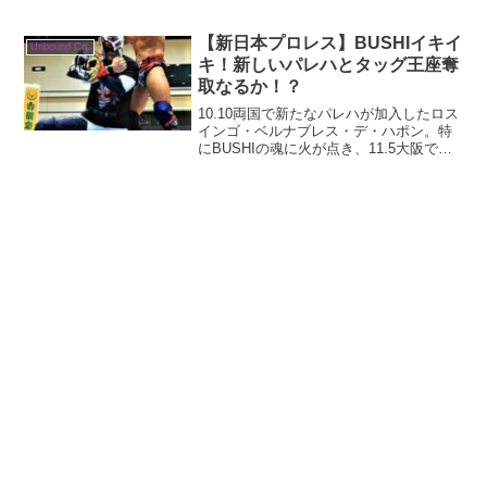
アタッグ選手権は、新王者誕生か？防衛
か！？
【新日本プロレス】BUSHIイキイ
Unbound Co.
キ！新しいパレハとタッグ王座奪
取なるか！？
10.10両国で新たなパレハが加入したロス
インゴ・ベルナブレス・デ・ハポン。特
にBUSHIの魂に火が点き、11.5大阪で、
久々のタッグベルトに挑戦！ベルト奪取
は確定か？エンセリオ、マジで！！