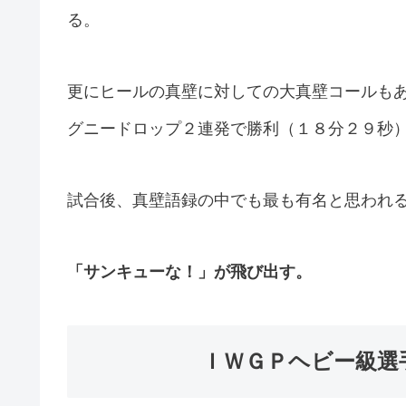
る。
更にヒールの真壁に対しての大真壁コールも
グニードロップ２連発で勝利（１８分２９秒
試合後、真壁語録の中でも最も有名と思われ
「サンキューな！」が飛び出す。
ＩＷＧＰヘビー級選手