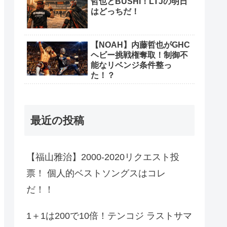
哲也とBUSHI！LTJの明日
はどっちだ！
【NOAH】内藤哲也がGHC
ヘビー挑戦権奪取！制御不
能なリベンジ条件整っ
た！？
最近の投稿
【福山雅治】2000-2020リクエスト投
票！ 個人的ベストソングスはコレ
だ！！
1＋1は200で10倍！テンコジ ラストサマ