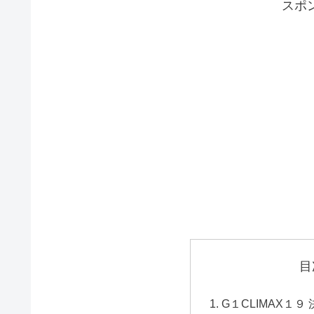
スポ
目
G１CLIMAX１９