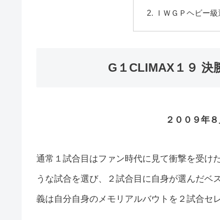
ＩＷＧＰヘビー級選
G１CLIMAX１９ 決
２００９年８
通常１試合目はファン時代に見て衝撃を受け
うな試合を選び、２試合目に自身が選んだベ
義は自分自身のメモリアルバウトを２試合セ