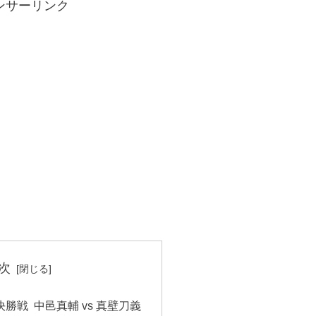
ンサーリンク
次
 決勝戦 中邑真輔 vs 真壁刀義