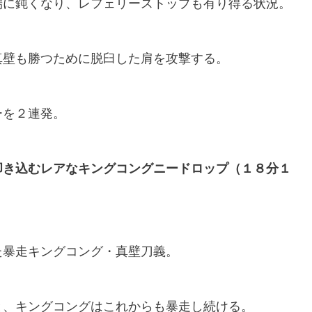
端に鈍くなり、レフェリーストップも有り得る状況。
真壁も勝つために脱臼した肩を攻撃する。
ーを２連発。
叩き込むレアなキングコングニードロップ（１８分１
た暴走キングコング・真壁刀義。
と、キングコングはこれからも暴走し続ける。