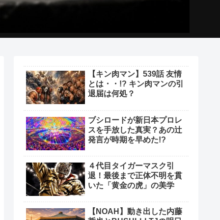
【キン肉マン】539話 友情
とは・・!? キン肉マンの引
退届は何処？
ブシロードが新日本プロレ
スを手放した真実？あの辻
発言が時期を早めた!?
４代目タイガーマスク引
退！最後まで正体不明を貫
いた「黄金の虎」の美学
【NOAH】動き出した内藤