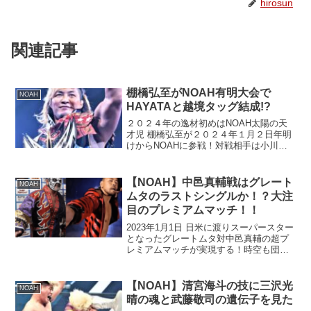
hirosun
関連記事
棚橋弘至がNOAH有明大会で
NOAH
HAYATAと越境タッグ結成!?
２０２４年の逸材初めはNOAH太陽の天
才児 棚橋弘至が２０２４年１月２日年明
けからNOAHに参戦！対戦相手は小川良
成＆ザックセイバーJrの超絶技巧派コン
ビ。奇しくもザックとは１.４ TV王座戦
の前哨戦となります。他にも、棚橋が新
【NOAH】中邑真輔戦はグレート
NOAH
日本の選手と...
ムタのラストシングルか！？大注
目のプレミアムマッチ！！
2023年1月1日 日米に渡りスーパースター
となったグレートムタ対中邑真輔の超プ
レミアムマッチが実現する！時空も団体
の垣根を飛び越えたドリームマッチ！？
【NOAH】清宮海斗の技に三沢光
NOAH
晴の魂と武藤敬司の遺伝子を見た