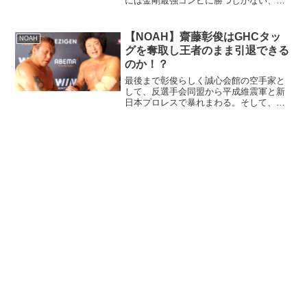
には金剛最強コンビに勝つしかない、い
くぜ！？
【NOAH】齋藤彰俊はGHCタッ
NOAH
グを奪取し王者のまま引退できる
のか！？
最後まで彰俊らしく誠心会館の空手家と
して、反選手会同盟から平成維震軍と新
日本プロレスで暴れまわる。そして、
NOAHを終の棲家として齋藤彰俊は引退
を決意し盟友 モハメド・ヨネと最後の
GHCヘビー級タッグ奪取を誓います。時
の王者は丸藤正道と杉浦...