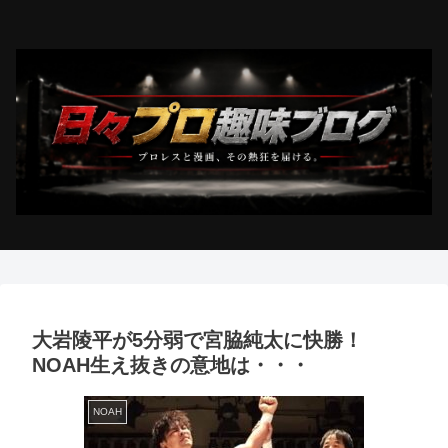
大岩陵平が5分弱で宮脇純太に快勝！
NOAH生え抜きの意地は・・・
NOAH