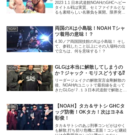
2023 1.1 日本武道館NOAHのGHCヘビー
タイトル戦は実質、セミファイナルとな
るも素晴らしい名勝負を展開。限界突破
の中、清宮が繰り出したのは・・・
両国のXは小島聡！NOAH Tシャ
NOAH
ツ着用の意味！？
4.30ノア両国国技館のXは小島聡！ そし
て、参戦したこと以上にその入場時の出
で立ちは、何を意味する！？
GLGは本当に解散してしまうの
NOAH
か？ジャック・モリスどうする⁉
リーダージェイクの解散宣言金剛解散の
後、NOAH内ユニットで最前線を走って
きたGLGが７.１３日本武道館で解散とジ
ェイクが宣言しましたが、正直な感想と
して、実に勿体無いなと思います。YO-
HEYやタダスケも活き活きしてるし、ジ
【NOAH】タカ＆サトシ GHCタ
NOAH
ャック・モリス...
ッグ防衛！OKタカ！次はヨネ&
彰俊！
タカ＆サトシのあぶ刑事コンビがはやく
も解散,打ち切り危機に直面！コンビ継続