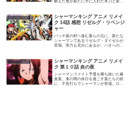
耐えた竜が新たに手に入れた木刀と新必
殺技を炸裂させる！
シャーマンキング アニメ リメイ
シャーマンキング
ク 14話 感想 リゼルグ・リベンジ
ャー
パッチ族の村へ進む葉らの元に、新たな
シャーマンであるリゼルグ・ダイゼルが
登場。実力も充分にあるが、ハオへのリ
ベンジに囚われすぎていたリゼルグを葉
が目覚めさせる。
シャーマンキング アニメ リメイ
シャーマンキング
ク 第１０話 炎の夜
シャーマンファイト予選を勝ち抜いた麻
倉葉。束の間の休日を過ごす葉たちの前
に、不意打ちでシャーマンが登場。ロッ
クバンド風のシャーマンが葉を襲撃！？