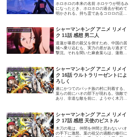
ホロホロの本来の名前 ホロケウが明るみ
になったとき、ホロホロの過去が初めて
明かされる。持ち霊であるコロロの正体
も・・・
シャーマンキング アニメ リメイ
シャーマンキング
ク 11話 感想 男二人
道蓮が暴君の親父を倒すため、中国の居
城へ乗り込むも、実力の差があり過ぎて
撃沈。それを聞いた麻倉葉らは、蓮救出
へ中国へ向かう！
シャーマンキング アニメ リメイ
シャーマンキング
ク 16話 ウルトラリーゼントによ
ろしく
遂にかつてのパッチ族の村に到着する、
葉らの前にハオの部下が現れる。強敵で
あり、非道な敵を前に、ようやく木刀の
竜の見せ場が訪れる。ベストプレイスは
そこなのか！？
シャーマンキング アニメ リメイ
シャーマンキング
ク 17話 感想 天使のピストル
木刀の竜は、仲間を仲間と思わないハオ
の手下に激怒。葉の祖父の過酷の修行に