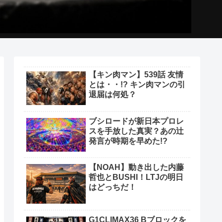
【キン肉マン】539話 友情
とは・・!? キン肉マンの引
退届は何処？
ブシロードが新日本プロレ
スを手放した真実？あの辻
発言が時期を早めた!?
【NOAH】動き出した内藤
哲也とBUSHI！LTJの明日
はどっちだ！
G1CLIMAX36 Bブロックを