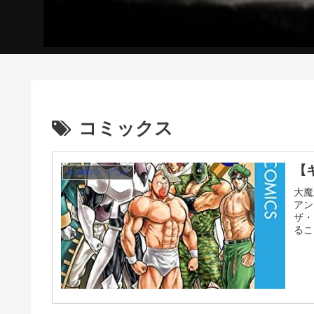
コミックス
【
キン肉マン・アニメ
大魔
アン
ザ・
るこ
終了