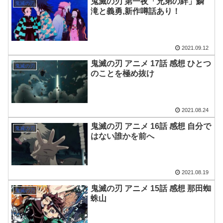
鬼滅の刃 第一夜「兄弟の絆」鱗
鬼滅の刃
滝と義勇,新作噂話あり！
2021.09.12
鬼滅の刃 アニメ 17話 感想 ひとつ
鬼滅の刃
のことを極め抜け
2021.08.24
鬼滅の刃 アニメ 16話 感想 自分で
鬼滅の刃
はない誰かを前へ
2021.08.19
鬼滅の刃 アニメ 15話 感想 那田蜘
鬼滅の刃
蛛山