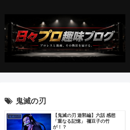
鬼滅の刃
【鬼滅の刃 遊郭編】六話 感想
鬼滅の刃
「重なる記憶」 禰豆子の竹
が！？