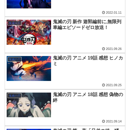
2022.01.11
鬼滅の刃 新作 遊郭編前に,無限列
鬼滅の刃
車編エピソードゼロ放送！
2021.09.26
鬼滅の刃 アニメ 19話 感想 ヒノカ
鬼滅の刃
ミ
2021.09.25
鬼滅の刃 アニメ 18話 感想 偽物の
鬼滅の刃
絆
2021.09.14