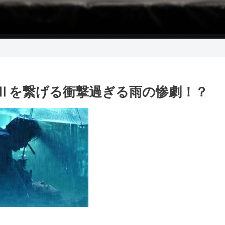
０とⅡを繋げる衝撃過ぎる雨の惨劇！？