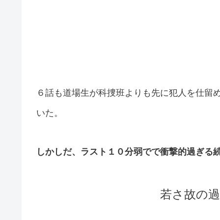
６話も道場生が科捜班よりも先に犯人を仕留
いた。
しかしだ、ラスト１０分弱でで衝撃的過ぎる
若さ故の