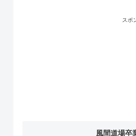
スポ
風間道場卒