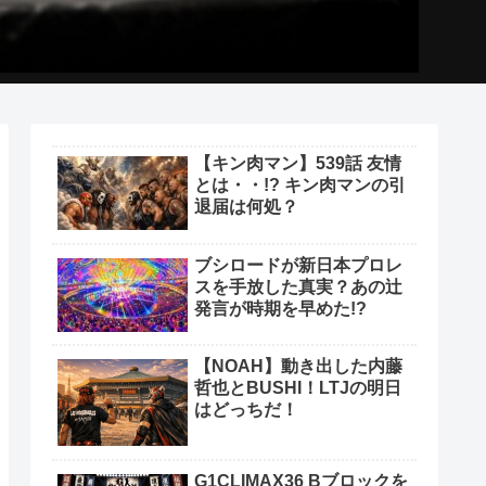
【キン肉マン】539話 友情
とは・・!? キン肉マンの引
退届は何処？
ブシロードが新日本プロレ
スを手放した真実？あの辻
発言が時期を早めた!?
【NOAH】動き出した内藤
哲也とBUSHI！LTJの明日
はどっちだ！
G1CLIMAX36 Bブロックを