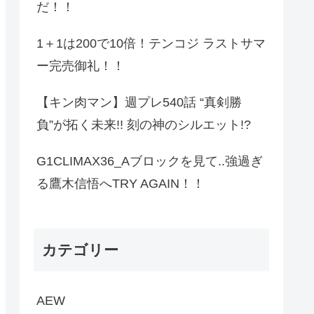
だ！！
1＋1は200で10倍！テンコジ ラストサマ
ー完売御礼！！
【キン肉マン】週プレ540話 “真剣勝
負”が拓く未来!! 刻の神のシルエット!?
G1CLIMAX36_Aブロックを見て..強過ぎ
る鷹木信悟へTRY AGAIN！！
カテゴリー
AEW