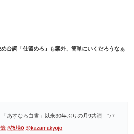
決め台詞「仕留めろ」も案外、簡単にいくだろうなぁ
「あすなろ白書」以来30年ぶりの月9共演 “バ
拓哉
#教場0
@kazamakyojo