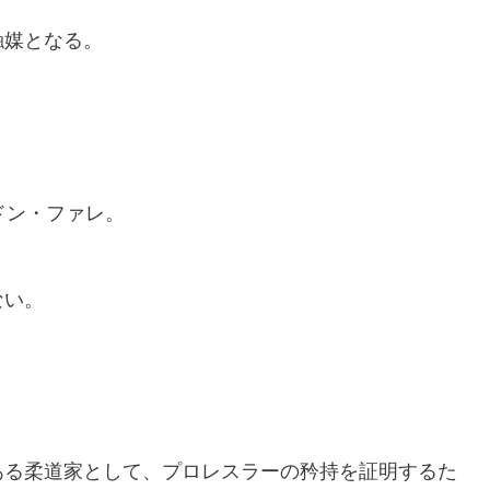
触媒となる。
ドン
・ファレ
。
ない。
ある柔道家として、プロレスラーの矜持を証明するた