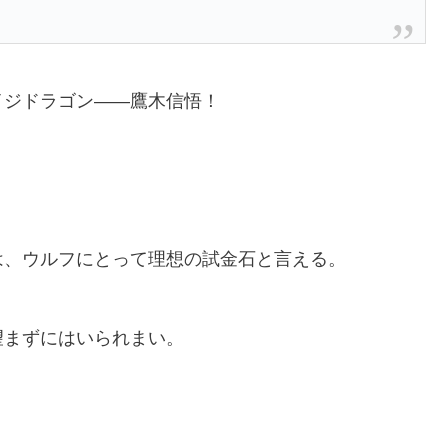
イジドラゴン――
鷹木信悟！
は、ウルフにとって理想の試金石と言える。
望まずにはいられまい。
。