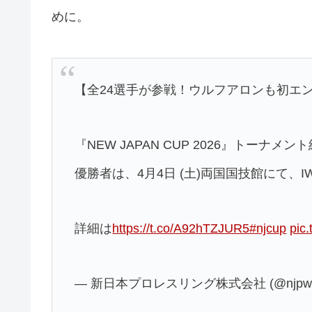
めに。
【全24選手が参戦！ウルフアロンも初エ
『NEW JAPAN CUP 2026』トーナ
優勝者は、4月4日 (土)両国国技館にて、
詳細は
https://t.co/A92hTZJUR5
#njcup
pic
— 新日本プロレスリング株式会社 (@njpw1