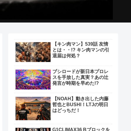
【キン肉マン】539話 友情
とは・・!? キン肉マンの引
退届は何処？
ブシロードが新日本プロレ
スを手放した真実？あの辻
発言が時期を早めた!?
【NOAH】動き出した内藤
哲也とBUSHI！LTJの明日
はどっちだ！
G1CLIMAX36 Bブロックを