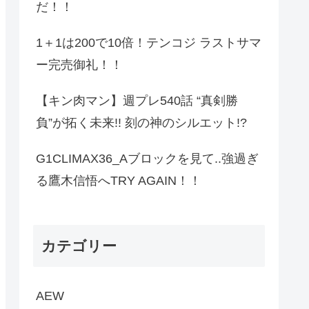
だ！！
1＋1は200で10倍！テンコジ ラストサマ
ー完売御礼！！
【キン肉マン】週プレ540話 “真剣勝
負”が拓く未来!! 刻の神のシルエット!?
G1CLIMAX36_Aブロックを見て..強過ぎ
る鷹木信悟へTRY AGAIN！！
カテゴリー
AEW