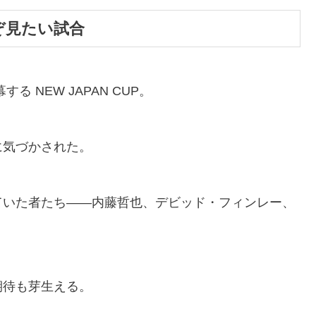
ぞ見たい試合
幕する
NEW JAPAN CUP
。
に気づかされた。
ていた者たち――
内藤哲也
、
デビッド・フィンレー
、
期待も芽生える。