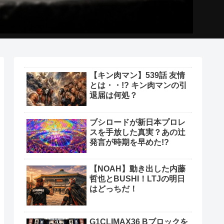
【キン肉マン】539話 友情
とは・・!? キン肉マンの引
退届は何処？
ブシロードが新日本プロレ
スを手放した真実？あの辻
発言が時期を早めた!?
【NOAH】動き出した内藤
哲也とBUSHI！LTJの明日
はどっちだ！
G1CLIMAX36 Bブロックを