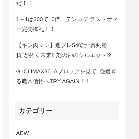
だ！！
1＋1は200で10倍！テンコジ ラストサマ
ー完売御礼！！
【キン肉マン】週プレ540話 “真剣勝
負”が拓く未来!! 刻の神のシルエット!?
G1CLIMAX36_Aブロックを見て..強過ぎ
る鷹木信悟へTRY AGAIN！！
カテゴリー
AEW