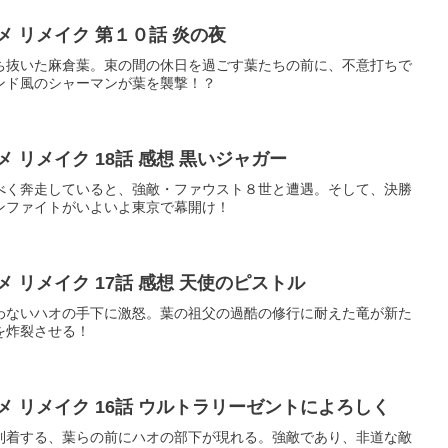
メ リメイク 第１０話 炎の夜
ち抜いた麻倉葉。束の間の休日を過ごす葉たちの前に、不意打ちで
ンド風のシャーマンが葉を襲撃！？
 リメイク 18話 感想 黒いジャガー
べく奔走していると、強敵・ファウスト８世と遭遇。そして、決勝
ンファイトがいよいよ東京で幕開け！
 リメイク 17話 感想 天使のピストル
わないハオの手下に激怒。葉の祖父の過酷の修行に耐えた竜が新た
を炸裂させる！
メ リメイク 16話 ウルトラリーゼントによろしく
到着する、葉らの前にハオの部下が現れる。強敵であり、非道な敵