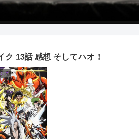
ク 13話 感想 そしてハオ！
ング