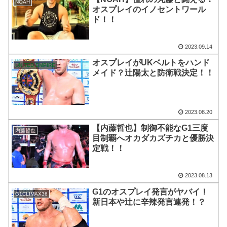
NOAH
オスプレイのイノセントワール
ド！！
2023.09.14
オスプレイがUKベルトをハンド
UNITED EMPIRE
メイド？辻陽太と防衛戦決定！！
2023.08.20
【内藤哲也】制御不能なG1三度
内藤哲也
目制覇へオカダカズチカと優勝決
定戦！！
2023.08.13
G1のオスプレイ発言がヤバイ！
G1CLIMAX36
新日本や辻に辛辣発言連発！？