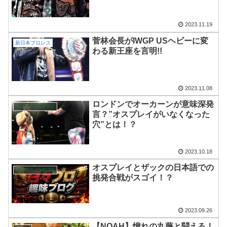
2023.11.19
菅林会長がIWGP USヘビーに変
新日本プロレス
わる新王座を言明!!
2023.11.08
ロンドンでオーカーンが意味深発
UNITED EMPIRE
言？”オスプレイがいなくなった
穴”とは！？
2023.10.18
オスプレイとザックの日本語での
UNITED EMPIRE
挑発合戦がスゴイ！？
2023.09.26
【NOAH】憧れの丸藤と闘える！