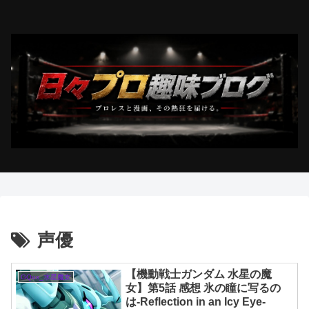
声優
【機動戦士ガンダム 水星の魔
GQux_水星魔女
女】第5話 感想 氷の瞳に写るの
は-Reflection in an Icy Eye-