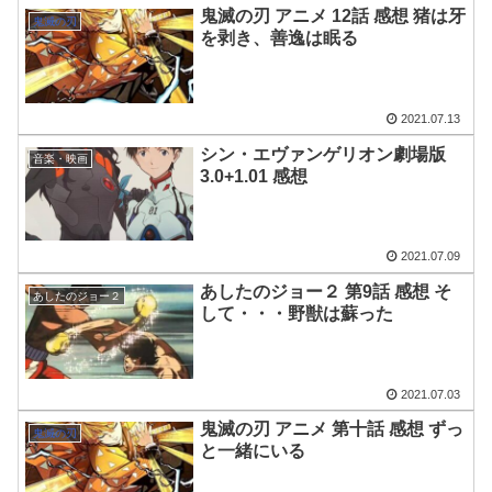
鬼滅の刃 アニメ 12話 感想 猪は牙
鬼滅の刃
を剥き、善逸は眠る
2021.07.13
シン・エヴァンゲリオン劇場版
音楽・映画
3.0+1.01 感想
2021.07.09
あしたのジョー２ 第9話 感想 そ
あしたのジョー２
して・・・野獣は蘇った
2021.07.03
鬼滅の刃 アニメ 第十話 感想 ずっ
鬼滅の刃
と一緒にいる