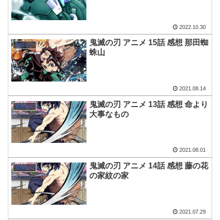
2022.10.30
鬼滅の刃 アニメ 15話 感想 那田蜘
鬼滅の刃
蛛山
2021.08.14
鬼滅の刃 アニメ 13話 感想 命より
鬼滅の刃
大事なもの
2021.08.01
鬼滅の刃 アニメ 14話 感想 藤の花
鬼滅の刃
の家紋の家
2021.07.29