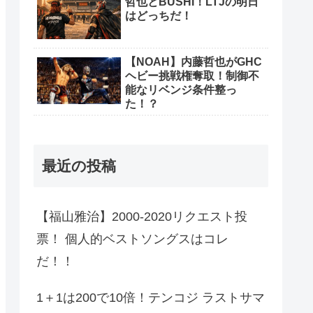
哲也とBUSHI！LTJの明日
はどっちだ！
【NOAH】内藤哲也がGHC
ヘビー挑戦権奪取！制御不
能なリベンジ条件整っ
た！？
最近の投稿
【福山雅治】2000-2020リクエスト投
票！ 個人的ベストソングスはコレ
だ！！
1＋1は200で10倍！テンコジ ラストサマ