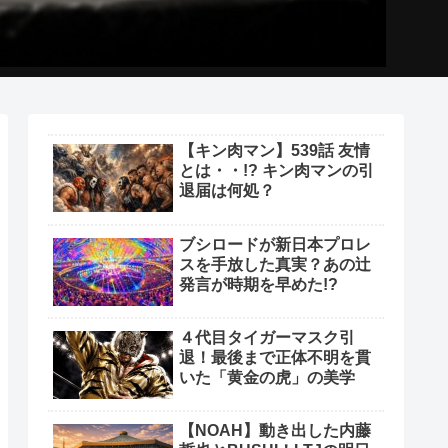
【キン肉マン】539話 友情
とは・・!? キン肉マンの引
退届は何処？
ブシロードが新日本プロレ
スを手放した真実？あの辻
発言が時期を早めた!?
４代目タイガーマスク引
退！最後まで正体不明を貫
いた「黄金の虎」の美学
【NOAH】動き出した内藤