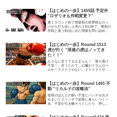
も見ていますが、相手側の減量苦は珍し
いです。何とか減量に成功し、世界王座
戦が開催の運びとなり、間柴了は世界戦
【はじめの一歩】1455話 予定外
はじめの一歩
前夜を迎えます。生まれ変...
“ロザリオも作戦変更？”
第１ラウンド終了間柴初の世界戦ものっ
けから打ち合い上等の１Rが終了。事前の
作戦と違う戦法に出た間柴を問い詰める
も、その鬼気迫る表情から察知し、間柴
の戦法を理解するセコンド陣。ギリギリ
の第２Rへ#はじめの一歩#マガジン 23号
【はじめの一歩】Roumd 1513
はじめの一歩
発売中！ pic...
虎が行く “浪速の虎はノッてき
た！！”
もうなに言うても止まらん！「落ち着け
千堂！」言うたかて、心臓がドラムロー
ルや！ドクドクやない、ドドドドドや！
アドレナリン？蛇口壊れてるわ！出っぱ
なしや！しかも背中には地元・大坂の大
歓声！「行けぇ千堂ぉぉ！！」その声が
【はじめの一歩】Round 1491 不
はじめの一歩
エンジンや、ブースターや...
動 “リカルドの攻略法”
祖母のほんとの願い千堂にパンチを出さ
せまいとクリンチで必死に食らいつく一
歩。千堂が引き離そうとしたり、押し返
そうとするも、まるで地面に根っこが生
えたみたいにビクともしない一歩の土台
の強さ、マジで半端ない。そんな一歩を