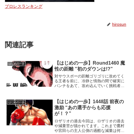
プロレスランキング
hirosun
関連記事
【はじめの一歩】Round1460 魔
はじめの一歩
性の距離 ”初のダウンは!?”
対サウスポーの距離ゴリゴリに攻めてく
る王者を前に、冷静と情熱の間で確実に
パンチをあて、攻め込んでいく挑戦者。
間柴のノーモーションの右が入り、グラ
ついた王者を見て、コレで決める！とば
かり、得意のチョッピングライトを打ち
【はじめの一歩】1448話 前夜の
はじめの一歩
込む刹那、まさかのロザリ...
激励 “あの選手からも応援
が！？”
ロザリオの過去今回は、ロザリオの過去
や減量苦が描かれてます。これまで鷹村
や宮田らの主人公側の過酷な減量は何度