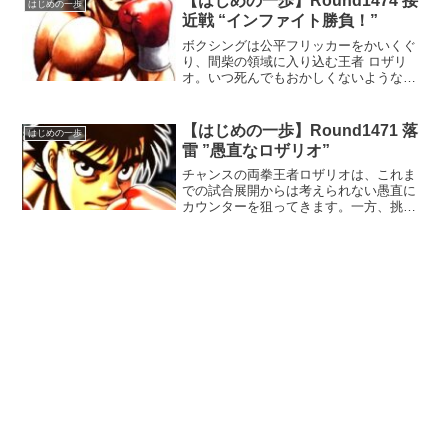
【はじめの一歩】Round1474 接
はじめの一歩
前に、宮田は脳内コンピュ...
近戦 “インファイト勝負！”
ボクシングは公平フリッカーをかいくぐ
り、間柴の領域に入り込む王者 ロザリ
オ。いつ死んでもおかしくないような不
公平すぎる世界に戻るまいと、反則では
ない必至にパンチを繰り出すロザリオ。#
マガポケ — 『はじめの一歩』担当
【はじめの一歩】Round1471 落
はじめの一歩
(@hajimenoi...
雷 ”愚直なロザリオ”
チャンスの両拳王者ロザリオは、これま
での試合展開からは考えられない愚直に
カウンターを狙ってきます。一方、挑戦
者間柴もデカい1発を狙わずに、ボディー
を積み重ねていきます。ここまで、真正
面からロザリオが攻めてくる展開に変貌
するとは思いませんでし...