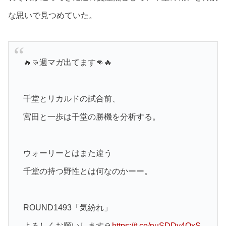
な思いで見つめていた。
🔥👊週マガ出てます👊🔥
千堂とリカルドの試合前、
宮田と一歩は千堂の勝機を分析する。
ウォーリーとはまた違う
千堂の持つ野性とは何なのかーー。
ROUND1493「気紛れ」
よろしくお願いします🙏
https://t.co/nuSDDy4QxS