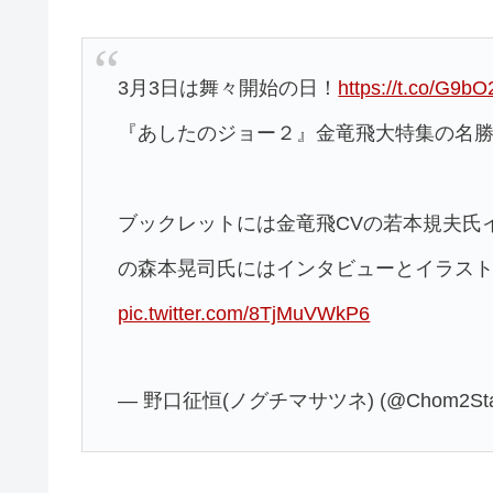
3月3日は舞々開始の日！
https://t.co/G9bO
『あしたのジョー２』金竜飛大特集の名勝負編C
ブックレットには金竜飛CVの若本規夫氏
の森本晃司氏にはインタビューとイラス
pic.twitter.com/8TjMuVWkP6
— 野口征恒(ノグチマサツネ) (@Chom2Sta