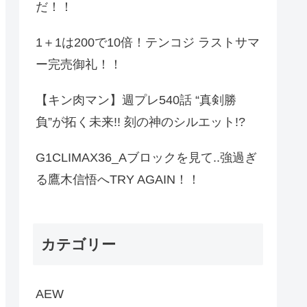
だ！！
1＋1は200で10倍！テンコジ ラストサマ
ー完売御礼！！
【キン肉マン】週プレ540話 “真剣勝
負”が拓く未来!! 刻の神のシルエット!?
G1CLIMAX36_Aブロックを見て..強過ぎ
る鷹木信悟へTRY AGAIN！！
カテゴリー
AEW