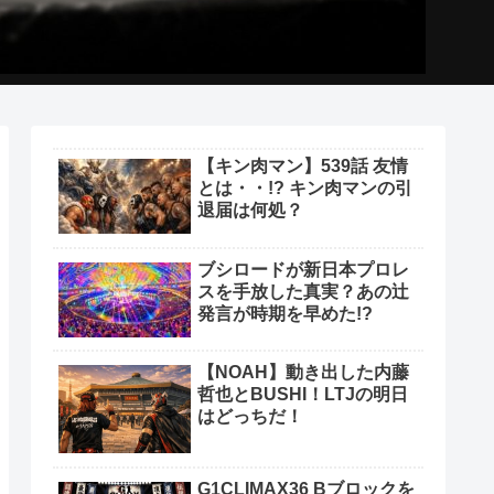
【キン肉マン】539話 友情
とは・・!? キン肉マンの引
退届は何処？
ブシロードが新日本プロレ
スを手放した真実？あの辻
発言が時期を早めた!?
【NOAH】動き出した内藤
哲也とBUSHI！LTJの明日
はどっちだ！
G1CLIMAX36 Bブロックを