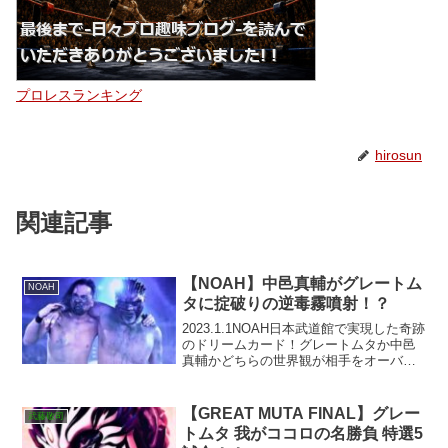
プロレスランキング
hirosun
関連記事
【NOAH】中邑真輔がグレートム
NOAH
タに掟破りの逆毒霧噴射！？
2023.1.1NOAH日本武道館で実現した奇跡
のドリームカード！グレートムタか中邑
真輔かどちらの世界観が相手をオーバー
するのか！？
【GREAT MUTA FINAL】グレー
武藤敬司
トムタ 我がココロの名勝負 特選5