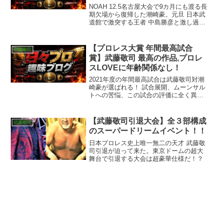
NOAH 12.5名古屋大会で9カ月にも渡る長
期欠場から復帰した潮崎豪。元旦 日本武
道館で激突する王者 中島勝彦と激し過ぎ
る前哨戦を展開！
【プロレス大賞 年間最高試合
武藤敬司
賞】武藤敬司 最高の作品,プロレ
スLOVEに年齢関係なし！
2021年度の年間最高試合は武藤敬司対潮
崎豪が選ばれる！ 試合展開、ムーンサル
トへの苦悩、この試合の評価に全く異論
無し！
【武藤敬司引退大会】全３部構成
武藤敬司
のスーパードリームイベント！！
日本プロレス史上唯一無二の天才 武藤敬
司引退が迫って来た。東京ドームの超大
舞台で引退する大会は超豪華仕様だ！？