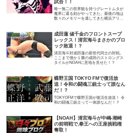
試合！！
唯一無二の世界観を持つグレートムタが
魔界に還る刻がやってきた。最後の地は
数々のメモリーを遺してきた横浜アリー
ナ。最後の協奏曲、毒霧をこの目に焼き
付ける！！
成田蓮 値千金のフロントスープ
武藤敬司
レックス！清宮海斗まさかのブロ
ック敗退！？
清宮海斗対成田蓮の新世代同士の対戦。
ここまで僅か１勝の成田のストロングス
タイルがNOAHに意地を見せた！？
蝶野王国 TOKYO FMで復活放
武藤敬司
送！令和の闘魂三銃士って誰なん
だ！？
TOKYOFMで蝶野王国が復活生放送！ 令
和の闘魂三銃士って一体誰なんだ！？
【NOAH】清宮海斗が中嶋-潮崎
武藤敬司
の前哨戦で,拳王への王座挑戦権
奪取！