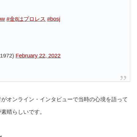
pw
#金8はプロレス
#bosj
972)
February 22, 2022
者がオンライン・インタビューで当時の心境を語って
が素晴らしいです。
～