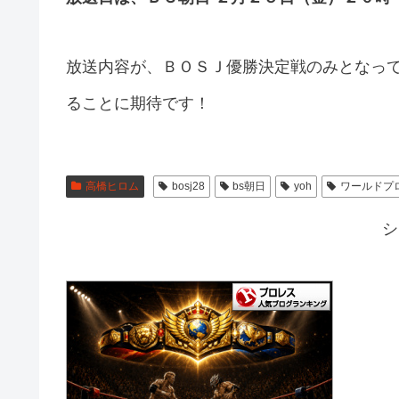
放送内容が、ＢＯＳＪ優勝決定戦のみとなっ
ることに期待です！
高橋ヒロム
bosj28
bs朝日
yoh
ワールドプ
シ