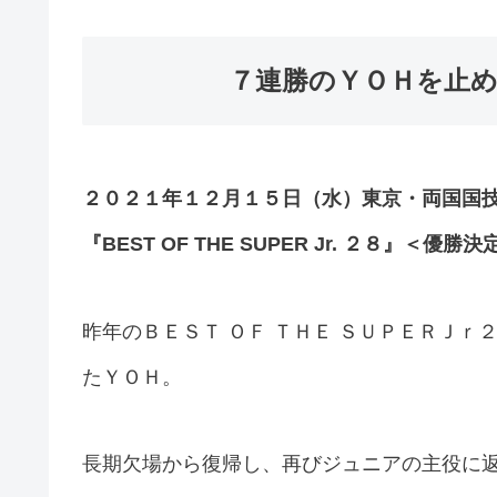
７連勝のＹＯＨを止
２０２１年１２月１５日（水）東京・両国国
『BEST OF THE SUPER Jr. ２８』＜優勝
昨年のＢＥＳＴ ＯＦ ＴＨＥ ＳＵＰＥＲＪ
たＹＯＨ。
長期欠場から復帰し、再びジュニアの主役に