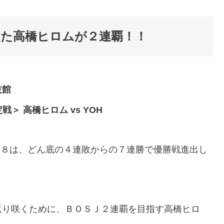
めた高橋ヒロムが２連覇！！
技館
決定戦＞
高橋ヒロム vs YOH
ｒ２８は、どん底の４連敗からの７連勝で優勝戦進出し
返り咲くために、ＢＯＳＪ２連覇を目指す高橋ヒロ