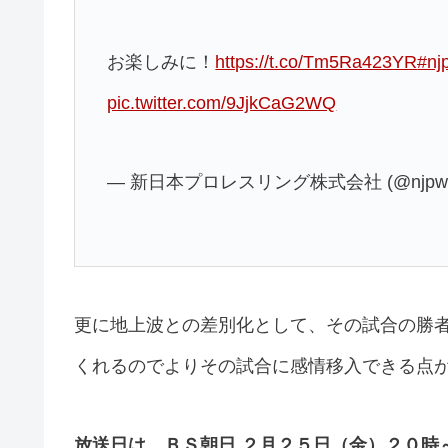
お楽しみに！
https://t.co/Tm5Ra423YR
#nj
pic.twitter.com/9JjkCaG2WQ
— 新日本プロレスリング株式会社 (@njpw1
更に地上波との差別化として、その試合の勝
くれるのでよりその試合に感情移入できる点
放送日は、ＢＳ朝日 ２月２５日（金）２０時