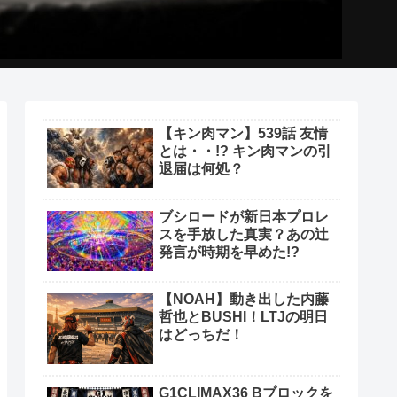
【キン肉マン】539話 友情
とは・・!? キン肉マンの引
退届は何処？
ブシロードが新日本プロレ
スを手放した真実？あの辻
発言が時期を早めた!?
【NOAH】動き出した内藤
哲也とBUSHI！LTJの明日
はどっちだ！
G1CLIMAX36 Bブロックを