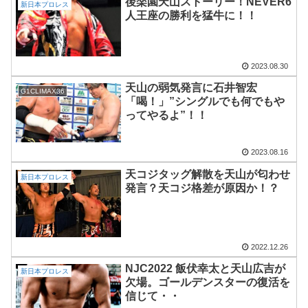
後楽園天山ストーリー！NEVER6
新日本プロレス
人王座の勝利を猛牛に！！
2023.08.30
天山の弱気発言に石井智宏
G1CLIMAX36
「喝！」”シングルでも何でもや
ってやるよ”！！
2023.08.16
天コジタッグ解散を天山が匂わせ
新日本プロレス
発言？天コジ格差が原因か！？
2022.12.26
NJC2022 飯伏幸太と天山広吉が
新日本プロレス
欠場。ゴールデンスターの復活を
信じて・・