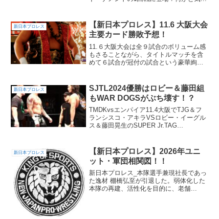
なる（笑）後藤洋央紀との試合はどうな
る！？
【新日本プロレス】11.6 大阪大会
新日本プロレス
主要カード勝敗予想！
11.６大阪大会は全９試合のボリューム感
もさることながら、タイトルマッチを含
めて６試合が冠付の試合という豪華絢爛
な大会。その中で、セミのオカダとメイ
ンの鷹木はどんな闘いを見せてくれるの
か！？
SJTL2024優勝はロビー＆藤田組
新日本プロレス
もWAR DOGSがぶち壊す！？
TMDKvsエンパイア11.4大阪でTJG＆フ
ランシスコ・アキラVSロビー・イーグル
ス＆藤田晃生のSUPER Jr.TAG
LEAGUE2024 優勝決定戦 ！ユニットと
しても、この日はIWGPタッグにIWGP世
界ヘビー戦にメンバーが出るだ...
【新日本プロレス】2026年ユニ
新日本プロレス
ット・軍団相関図！！
新日本プロレス_本隊選手兼現社長であっ
た逸材 棚橋弘至が引退した。弱体化した
本隊の再建、活性化を目的に、老舗
CHAOS（ケイオス）やJ4Gのメンバーに
本隊入りを打診。それを各ユニットの主
力メンバーが受け入れて、一気に大世帯