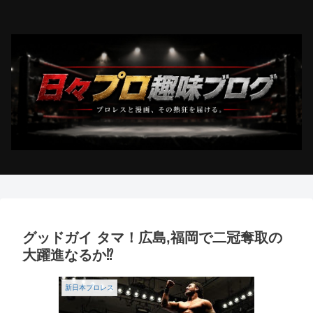
グッドガイ タマ！広島,福岡で二冠奪取の
大躍進なるか⁉︎
新日本プロレス