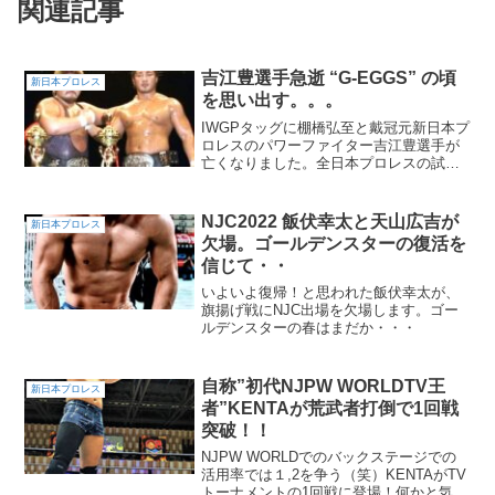
関連記事
吉江豊選手急逝 “G-EGGS” の頃
新日本プロレス
を思い出す。。。
IWGPタッグに棚橋弘至と戴冠元新日本プ
ロレスのパワーファイター吉江豊選手が
亡くなりました。全日本プロレスの試合
後に容体が急変ということですが、試合
自体には関係ないようです。遺族の方々
から、死因は動脈硬化によるものとのこ
NJC2022 飯伏幸太と天山広吉が
新日本プロレス
とです。吉江豊という...
欠場。ゴールデンスターの復活を
信じて・・
いよいよ復帰！と思われた飯伏幸太が、
旗揚げ戦にNJC出場を欠場します。ゴー
ルデンスターの春はまだか・・・
自称”初代NJPW WORLDTV王
新日本プロレス
者”KENTAが荒武者打倒で1回戦
突破！！
NJPW WORLDでのバックステージでの
活用率では１,2を争う（笑）KENTAがTV
トーナメントの1回戦に登場！何かと気に