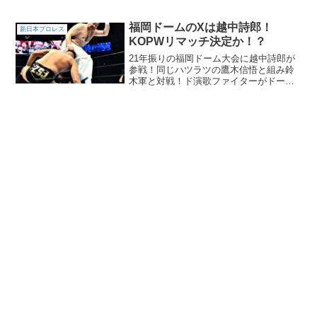
となった新日本の屋...
福岡ドームのXは越中詩郎！
新日本プロレス
KOPWリマッチ決定か！？
21年振りの福岡ドーム大会に越中詩郎が
参戦！同じハツラツの鷹木信悟と組み鈴
木軍と対戦！ド演歌ファイターがドーム
で躍動！！