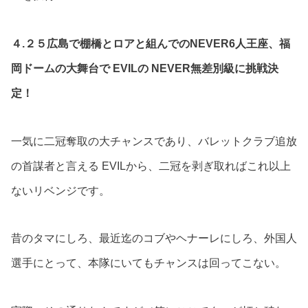
４.２５広島で棚橋とロアと組んでのNEVER6人王座、福
岡ドームの大舞台で EVILの NEVER無差別級に挑戦決
定！
一気に二冠奪取の大チャンスであり、バレットクラブ追放
の首謀者と言える EVILから、二冠を剥ぎ取ればこれ以上
ないリベンジです。
昔のタマにしろ、最近迄のコブやヘナーレにしろ、外国人
選手にとって、本隊にいてもチャンスは回ってこない。